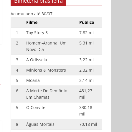
Bilheteria brasileira
Acumulado até 30/07
Filme
Público
1
Toy Story 5
7,82 mi
2
Homem-Aranha: Um
5,31 mi
Novo Dia
3
A Odisseia
3,22 mi
4
Minions & Monsters
2,32 mi
5
Moana
2,14 mi
→
6
A Morte Do Demônio -
431,27
Em Chamas
mil
5
O Convite
330,18
mil
8
Águas Mortais
70,18 mil