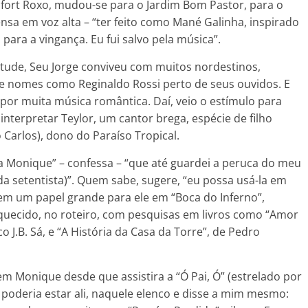
fort Roxo, mudou-se para o Jardim Bom Pastor, para o
nsa em voz alta – “ter feito como Mané Galinha, inspirado
para a vingança. Eu fui salvo pela música”.
ntude, Seu Jorge conviveu com muitos nordestinos,
eve nomes como Reginaldo Rossi perto de seus ouvidos. E
or muita música romântica. Daí, veio o estímulo para
nterpretar Teylor, um cantor brega, espécie de filho
 Carlos), dono do Paraíso Tropical.
 a Monique” – confessa – “que até guardei a peruca do meu
a setentista)”. Quem sabe, sugere, “eu possa usá-la em
 tem um papel grande para ele em “Boca do Inferno”,
uecido, no roteiro, com pesquisas em livros como “Amor
o J.B. Sá, e “A História da Casa da Torre”, de Pedro
em Monique desde que assistira a “Ó Pai, Ó” (estrelado por
e poderia estar ali, naquele elenco e disse a mim mesmo: