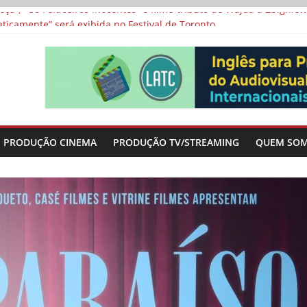
a”, “Os Feiticeiros Inocentes” e filme-tributo de Wajda a Zbigniew
icamente” será exibida no Festival de Toronto
 protagonizam adaptação brasileira de série argentina para o cin
vismo e divide prêmio principal entre “Manas” e “O Agente Secreto”
-metragens sobre envelhecimento criados a partir de histórias de
PRODUÇÃO CINEMA
PRODUÇÃO TV/STREAMING
QUEM SO