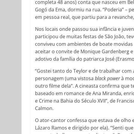
completa 48 anos) conta que nasceu em Bel
Gogó da Ema, dormiu na rua. “Poderia” – pe
em pessoa real, que partiu para a revanche, 
Nos locais onde passou sua infância e juve
participou de muitas festas de São João, t
conviveu com ambientes de boate movidas p
aceitar o convite de Monique Gardenberg e i
adotivo da família do patriarca José (Erasmo
“Gostei tanto do Teylor e de trabalhar com
personagem (uma vistosa
black power
à mod
outro filme dela”. A cineasta confirma que
baseado em romance de Ana Miranda, enriq
e Crime na Bahia do Século XVII”, de Francisc
Calmon.
O ator-cantor confessa que estava de olho 
Lázaro Ramos e dirigido por ela). “Senti qu