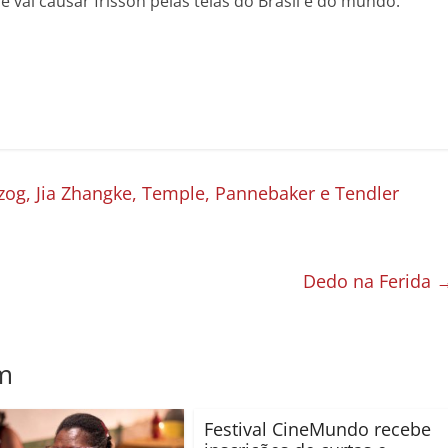
 vai causar frisson pelas telas do Brasil e do mundo.
zog, Jia Zhangke, Temple, Pannebaker e Tendler
Dedo na Ferida
m
Festival CineMundo recebe