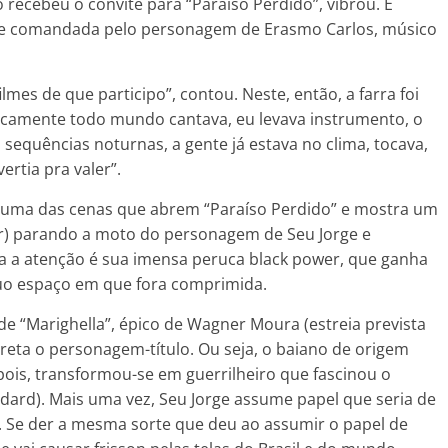
 recebeu o convite para “Paraíso Perdido”, vibrou. E
te comandada pelo personagem de Erasmo Carlos, músico
mes de que participo”, contou. Neste, então, a farra foi
ticamente todo mundo cantava, eu levava instrumento, o
sequências noturnas, a gente já estava no clima, tocava,
ertia pra valer”.
om uma das cenas que abrem “Paraíso Perdido” e mostra um
ylor) parando a moto do personagem de Seu Jorge e
ma a atenção é sua imensa peruca black power, que ganha
guo espaço em que fora comprimida.
de “Marighella”, épico de Wagner Moura (estreia prevista
rpreta o personagem-título. Ou seja, o baiano de origem
epois, transformou-se em guerrilheiro que fascinou o
dard). Mais uma vez, Seu Jorge assume papel que seria de
. Se der a mesma sorte que deu ao assumir o papel de