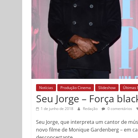
Notícias
Produção Cinema
Slideshow
Últimas 
Seu Jorge – Força blac
1 de junho de 2018
Redação
0 comentários
Seu Jorge, que interpreta um cantor de mús
novo filme de Monique Gardenberg – em cart
desconcertante.