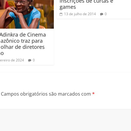
inscrições de curtas e
games
13 de julho de 2014
0
Adinkra de Cinema
azônico traz para
 olhar de diretores
ão
vereiro de 2024
0
Campos obrigatórios são marcados com
*