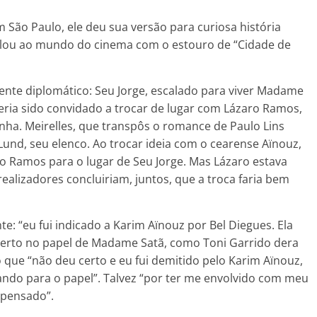
 São Paulo, ele deu sua versão para curiosa história
elou ao mundo do cinema com o estouro de “Cidade de
iente diplomático: Seu Jorge, escalado para viver Madame
eria sido convidado a trocar de lugar com Lázaro Ramos,
inha. Meirelles, que transpôs o romance de Paulo Lins
Lund, seu elenco. Ao trocar ideia com o cearense Aïnouz,
o Ramos para o lugar de Seu Jorge. Mas Lázaro estava
lizadores concluiriam, juntos, que a troca faria bem
nte: “eu fui indicado a Karim Aïnouz por Bel Diegues. Ela
 certo no papel de Madame Satã, como Toni Garrido dera
ó que “não deu certo e eu fui demitido pelo Karim Aïnouz,
ndo para o papel”. Talvez “por ter me envolvido com meu
spensado”.