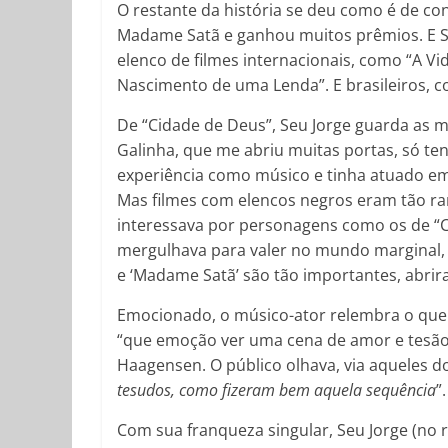
O restante da história se deu como é de co
Madame Satã e ganhou muitos prêmios. E S
elenco de filmes internacionais, como “A Vid
Nascimento de uma Lenda”. E brasileiros, co
De “Cidade de Deus”, Seu Jorge guarda as
Galinha, que me abriu muitas portas, só ten
experiência como músico e tinha atuado em
Mas filmes com elencos negros eram tão r
interessava por personagens como os de “C
mergulhava para valer no mundo marginal, se
e ‘Madame Satã’ são tão importantes, abrir
Emocionado, o músico-ator relembra o que o
“que emoção ver uma cena de amor e tesão
Haagensen. O público olhava, via aqueles d
tesudos, como fizeram bem aquela sequência
”.
Com sua franqueza singular, Seu Jorge (no re