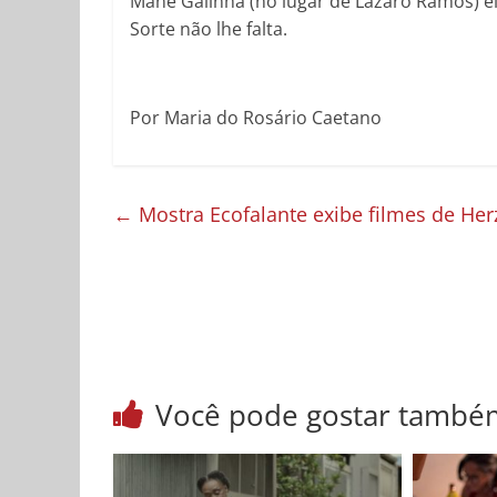
Mané Galinha (no lugar de Lázaro Ramos) ele
Sorte não lhe falta.
Por Maria do Rosário Caetano
←
Mostra Ecofalante exibe filmes de Her
Você pode gostar també