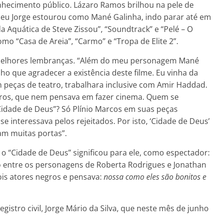
nhecimento público. Lázaro Ramos brilhou na pele de
eu Jorge estourou como Mané Galinha, indo parar até em
a Aquática de Steve Zissou”, “Soundtrack” e “Pelé – O
mo “Casa de Areia”, “Carmo” e “Tropa de Elite 2”.
 melhores lembranças. “Além do meu personagem Mané
ho que agradecer a existência deste filme. Eu vinha da
 peças de teatro, trabalhara inclusive com Amir Haddad.
aros, que nem pensava em fazer cinema. Quem se
idade de Deus”? Só Plínio Marcos em suas peças
 interessava pelos rejeitados. Por isto, ‘Cidade de Deus’
am muitas portas”.
 “Cidade de Deus” significou para ele, como espectador:
 entre os personagens de Roberta Rodrigues e Jonathan
ois atores negros e pensava:
nossa como eles são bonitos e
gistro civil, Jorge Mário da Silva, que neste mês de junho