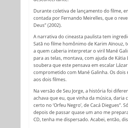
Durante coletiva de lançamento do filme, em
contada por Fernando Meirelles, que o rev
Deus” (2002).
A narrativa do cineasta paulista tem ingred
Satã no filme homônimo de Karim Aïnouz, t
a quem caberia interpretar o viril Mané Gal
para as telas, montava, com ajuda de Kátia 
soubera que este pensava em escalar Lázar
comprometido com Mané Galinha. Os dois rea
aos dois filmes.
Na versão de Seu Jorge, a história foi difere
achava que eu, que vinha da música, daria
certo no ‘Orfeu Negro’, de Cacá Diegues”. S
depois de passar quase um ano me prepara
CD, tenha me dispersado. Acabei, então, di