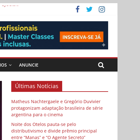
 Cybulski
ema
 vida
MOS
ANUNCIE
Últimas Notícias
Matheus Nachtergaele e Gregório Duvivier
protagonizam adaptação brasileira de série
argentina para o cinema
Noite dos Otelos pauta-se pelo
distributivismo e divide prêmio principal
entre “Manas” e “O Agente Secreto”