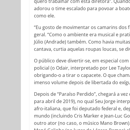
quero trabalhar com esta diretora”. Quando
adorou o time escalado para povoar a boa
como ele.
“Eu gosto de movimentar os camarins dos fil
geral. “Como o ambiente era musical e pra
Júlio (Andrade) também. Como havia muitas 
cantava, curtia aquelas roupas loucas, se div
O público deve divertir-se, em especial c
policial (o Odair, interpretado por Lee Ta
obrigando-o a tirar o capacete. O que cha
imenso volume depois de libertada do exí
Depois de “Paraíso Perdido”, chegará a vez 
para abril de 2019), no qual Seu Jorge inte
afro-italiana, que foi deputado federal e, d
mundo (incluindo Cris Marker e Jean-Luc Go
outro ator (no caso, o músico Mano Brown)