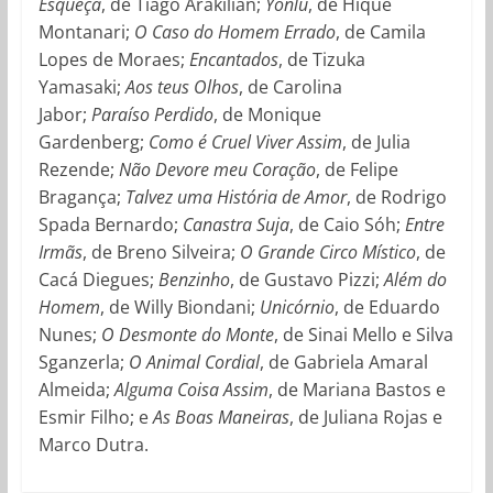
Esqueça
, de Tiago Arakilian;
Yonlu
, de Hique
Montanari;
O Caso do Homem Errado
, de Camila
Lopes de Moraes;
Encantados
, de Tizuka
Yamasaki;
Aos teus Olhos
, de Carolina
Jabor;
Paraíso Perdido
, de Monique
Gardenberg;
Como é Cruel Viver Assim
, de Julia
Rezende;
Não Devore meu Coração
, de Felipe
Bragança;
Talvez uma História de Amor
, de Rodrigo
Spada Bernardo;
Canastra Suja
, de Caio Sóh;
Entre
Irmãs
, de Breno Silveira;
O Grande Circo Místico
, de
Cacá Diegues;
Benzinho
, de Gustavo Pizzi;
Além do
Homem
, de Willy Biondani;
Unicórnio
, de Eduardo
Nunes;
O Desmonte do Monte
, de Sinai Mello e Silva
Sganzerla;
O Animal Cordial
, de Gabriela Amaral
Almeida;
Alguma Coisa Assim
, de Mariana Bastos e
Esmir Filho; e
As Boas Maneiras
, de Juliana Rojas e
Marco Dutra.