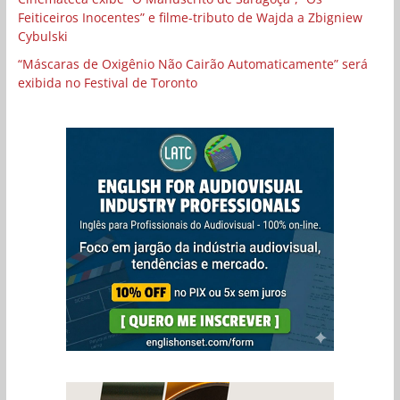
Feiticeiros Inocentes” e filme-tributo de Wajda a Zbigniew
Cybulski
“Máscaras de Oxigênio Não Cairão Automaticamente” será
exibida no Festival de Toronto