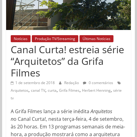
Notícias
Produção TV/Streaming
Últimas Notícias
Canal Curta! estreia série
“Arquitetos” da Grifa
Filmes
1 de setembro de 2018
Redação
0 comentários
,
,
,
,
,
Arquitetos
canal TV
curta
Grifa Filmes
Herbert Henning
série
tv
A Grifa Filmes lança a série inédita
Arquitetos
n
o Canal Curta!, nesta terça-feira, 4 de setembro,
às 20 horas. Em 13 programas semanais de meia-
hora, a produção mostrará como a arquitetura