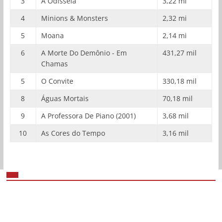
3
A Odisseia
3,22 mi
4
Minions & Monsters
2,32 mi
5
Moana
2,14 mi
6
A Morte Do Demônio - Em
431,27 mil
Chamas
5
O Convite
330,18 mil
8
Águas Mortais
70,18 mil
9
A Professora De Piano (2001)
3,68 mil
10
As Cores do Tempo
3,16 mil