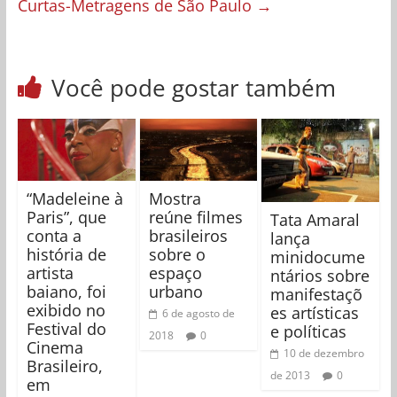
Curtas-Metragens de São Paulo
→
Você pode gostar também
“Madeleine à
Mostra
Paris”, que
reúne filmes
Tata Amaral
conta a
brasileiros
lança
história de
sobre o
minidocume
artista
espaço
ntários sobre
baiano, foi
urbano
manifestaçõ
exibido no
es artísticas
6 de agosto de
Festival do
e políticas
2018
0
Cinema
10 de dezembro
Brasileiro,
de 2013
0
em