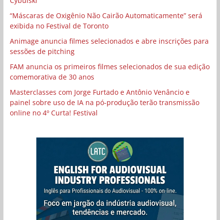
Cybulski
“Máscaras de Oxigênio Não Cairão Automaticamente” será
exibida no Festival de Toronto
Animage anuncia filmes selecionados e abre inscrições para
sessões de pitching
FAM anuncia os primeiros filmes selecionados de sua edição
comemorativa de 30 anos
Masterclasses com Jorge Furtado e Antônio Venâncio e
painel sobre uso de IA na pó-produção terão transmissão
online no 4º Curta! Festival