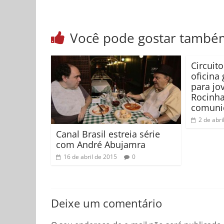
Você pode gostar també
Circuit
oficina
para jo
Rocinha
comuni
2 de abri
Canal Brasil estreia série
com André Abujamra
16 de abril de 2015
0
Deixe um comentário