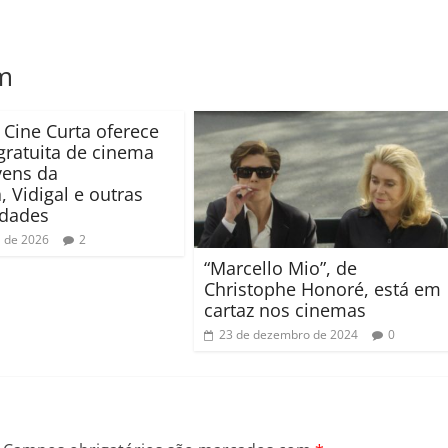
m
o Cine Curta oferece
 gratuita de cinema
vens da
, Vidigal e outras
dades
l de 2026
2
“Marcello Mio”, de
Christophe Honoré, está em
cartaz nos cinemas
23 de dezembro de 2024
0