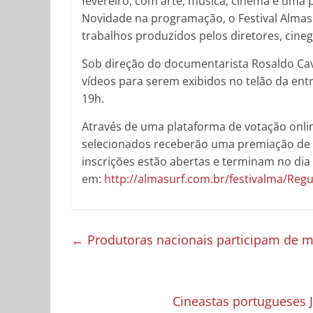
fevereiro, com arte, música, cinema e uma 
Novidade na programação, o Festival Almasur
trabalhos produzidos pelos diretores, cinegr
Sob direção do documentarista Rosaldo Cava
vídeos para serem exibidos no telão da ent
19h.
Através de uma plataforma de votação onlin
selecionados receberão uma premiação de R
inscrições estão abertas e terminam no dia
em:
http://almasurf.com.br/festivalma/Reg
←
Produtoras nacionais participam de 
Cineastas portugueses 