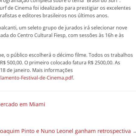
programação completa sobre o tema “Brasil do Surf”.
f de Cinema foi idealizado para prestigiar os excelentes
afistas e editores brasileiros nos últimos anos.
lcanti, um seleto grupo de jurados irá selecionar nove
rada do Centro Cultural Fiesp, com sessões às 16h e às
e, o público escolherá o décimo filme. Todos os trabalhos
$ 500,00. O primeiro colocado fatura R$ 2500,00. As
 18 de janeiro. Mais informações
ulamento-Festival-de-Cinema.pdf
.
mercado em Miami
Joaquim Pinto e Nuno Leonel ganham retrospectiva