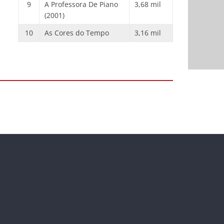
9
A Professora De Piano
3,68 mil
(2001)
10
As Cores do Tempo
3,16 mil