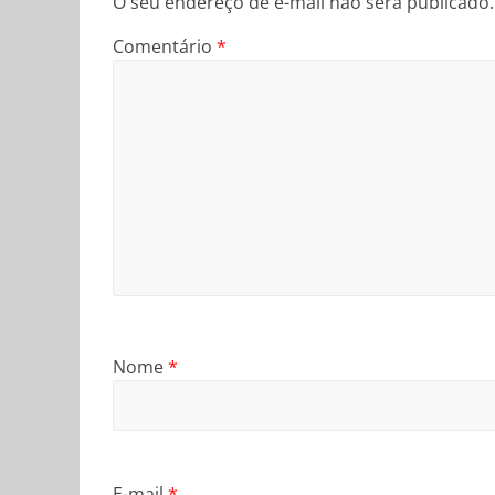
O seu endereço de e-mail não será publicado.
Comentário
*
Nome
*
E-mail
*