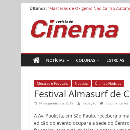
Cinemateca exibe “O Manuscrito de Saragoç
Pular
Últimos:
“Máscaras de Oxigênio Não Cairão Automat
para
Matheus Nachtergaele e Gregório Duvivier
o
Revista
Noite dos Otelos pauta-se pelo distributi
conteúdo
Museu da Pessoa abre chamada para curta
de
Cinema
NOTÍCIAS
COLUNAS
ESTREIAS
Online
Mostras e Festivais
Notícias
Últimas Notícias
Festival Almasurf de 
14 de janeiro de 2019
Redação
0 comentários
A Av. Paulista, em São Paulo, receberá o maio
edição do evento ocupará a sede do Centro C