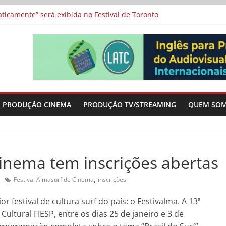
a”, “Os Feiticeiros Inocentes” e filme-tributo de Wajda a Zbigniew
icamente” será exibida no Festival de Toronto
 protagonizam adaptação brasileira de série argentina para o cin
vismo e divide prêmio principal entre “Manas” e “O Agente Secreto”
-metragens sobre envelhecimento criados a partir de histórias de
PRODUÇÃO CINEMA
PRODUÇÃO TV/STREAMING
QUEM SO
Cinema tem inscrições abertas
,
Festival Almasurf de Cinema
inscrições
r festival de cultura surf do país: o Festivalma. A 13ª
ultural FIESP, entre os dias 25 de janeiro e 3 de