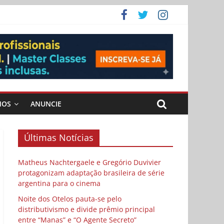
 Cybulski
ema
 vida
MOS
ANUNCIE
Últimas Notícias
Matheus Nachtergaele e Gregório Duvivier
protagonizam adaptação brasileira de série
argentina para o cinema
Noite dos Otelos pauta-se pelo
distributivismo e divide prêmio principal
entre “Manas” e “O Agente Secreto”