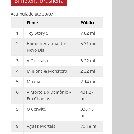
Bilheteria brasileira
Acumulado até 30/07
Filme
Público
1
Toy Story 5
7,82 mi
2
Homem-Aranha: Um
5,31 mi
Novo Dia
3
A Odisseia
3,22 mi
4
Minions & Monsters
2,32 mi
5
Moana
2,14 mi
6
A Morte Do Demônio -
431,27
Em Chamas
mil
5
O Convite
330,18
mil
8
Águas Mortais
70,18 mil