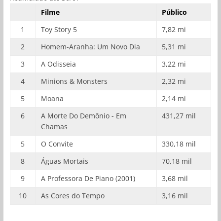
Filme
Público
1
Toy Story 5
7,82 mi
2
Homem-Aranha: Um Novo Dia
5,31 mi
3
A Odisseia
3,22 mi
4
Minions & Monsters
2,32 mi
5
Moana
2,14 mi
6
A Morte Do Demônio - Em
431,27 mil
Chamas
5
O Convite
330,18 mil
8
Águas Mortais
70,18 mil
9
A Professora De Piano (2001)
3,68 mil
10
As Cores do Tempo
3,16 mil