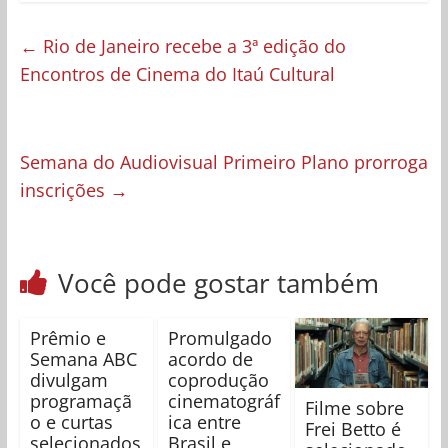
←
Rio de Janeiro recebe a 3ª edição do
Encontros de Cinema do Itaú Cultural
Semana do Audiovisual Primeiro Plano prorroga
inscrições
→
Você pode gostar também
Prêmio e
Promulgado
Semana ABC
acordo de
divulgam
coprodução
programaçã
cinematográf
Filme sobre
o e curtas
ica entre
Frei Betto é
selecionados
Brasil e