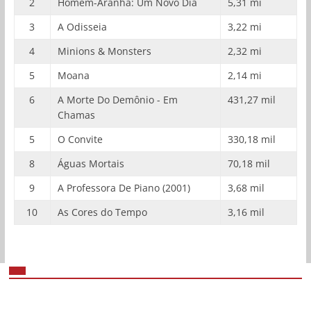
2
Homem-Aranha: Um Novo Dia
5,31 mi
3
A Odisseia
3,22 mi
4
Minions & Monsters
2,32 mi
5
Moana
2,14 mi
6
A Morte Do Demônio - Em
431,27 mil
Chamas
5
O Convite
330,18 mil
8
Águas Mortais
70,18 mil
9
A Professora De Piano (2001)
3,68 mil
10
As Cores do Tempo
3,16 mil