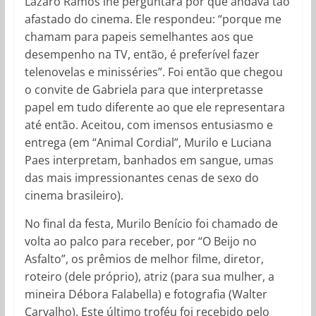
Lázaro Ramos lhe perguntara por que andava tão
afastado do cinema. Ele respondeu: “porque me
chamam para papeis semelhantes aos que
desempenho na TV, então, é preferível fazer
telenovelas e minisséries”. Foi então que chegou
o convite de Gabriela para que interpretasse
papel em tudo diferente ao que ele representara
até então. Aceitou, com imensos entusiasmo e
entrega (em “Animal Cordial”, Murilo e Luciana
Paes interpretam, banhados em sangue, umas
das mais impressionantes cenas de sexo do
cinema brasileiro).
No final da festa, Murilo Benício foi chamado de
volta ao palco para receber, por “O Beijo no
Asfalto”, os prêmios de melhor filme, diretor,
roteiro (dele próprio), atriz (para sua mulher, a
mineira Débora Falabella) e fotografia (Walter
Carvalho). Este último troféu foi recebido pelo