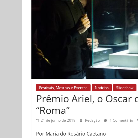
Festivais, Mostras e Eventos
Notícias
Slideshow
Prêmio Ariel, o Oscar 
“Roma”
21 de junho de 2019
Redação
1 Comentário
Por Maria do Rosário Caetano