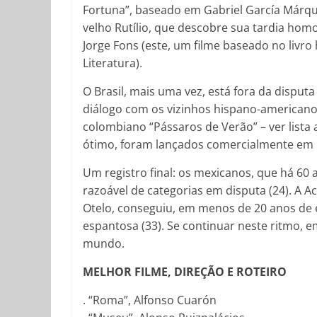
Fortuna”, baseado em Gabriel García Márquez
velho Rutílio, que descobre sua tardia hom
Jorge Fons (este, um filme baseado no liv
Literatura).
O Brasil, mais uma vez, está fora da disput
diálogo com os vizinhos hispano-americanos
colombiano “Pássaros de Verão” – ver lista
ótimo, foram lançados comercialmente em n
Um registro final: os mexicanos, que há 6
razoável de categorias em disputa (24). A 
Otelo, conseguiu, em menos de 20 anos de ex
espantosa (33). Se continuar neste ritmo, e
mundo.
MELHOR FILME, DIREÇÃO E ROTEIRO
. “Roma”, Alfonso Cuarón