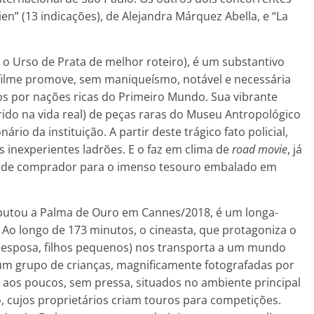
n” (13 indicações), de Alejandra Márquez Abella, e “La
o Urso de Prata de melhor roteiro), é um substantivo
 filme promove, sem maniqueísmo, notável e necessária
cos por nações ricas do Primeiro Mundo. Sua vibrante
orrido na vida real) de peças raras do Museu Antropológico
ário da instituição. A partir deste trágico fato policial,
s inexperientes ladrões. E o faz em clima de
road movie
, já
ca de comprador para o imenso tesouro embalado em
isputou a Palma de Ouro em Cannes/2018, é um longa-
Ao longo de 173 minutos, o cineasta, que protagoniza o
a (esposa, filhos pequenos) nos transporta a um mundo
um grupo de crianças, magnificamente fotografadas por
 aos poucos, sem pressa, situados no ambiente principal
o, cujos proprietários criam touros para competições.