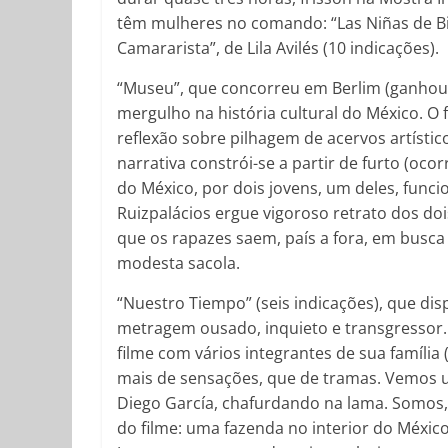
têm mulheres no comando: “Las Niñas de Bie
Camararista”, de Lila Avilés (10 indicações).
“Museu”, que concorreu em Berlim (ganhou 
mergulho na história cultural do México. O
reflexão sobre pilhagem de acervos artísti
narrativa constrói-se a partir de furto (oc
do México, por dois jovens, um deles, funcion
Ruizpalácios ergue vigoroso retrato dos doi
que os rapazes saem, país a fora, em bus
modesta sacola.
“Nuestro Tiempo” (seis indicações), que d
metragem ousado, inquieto e transgressor. 
filme com vários integrantes de sua famíli
mais de sensações, que de tramas. Vemos 
Diego García, chafurdando na lama. Somos,
do filme: uma fazenda no interior do Méxic