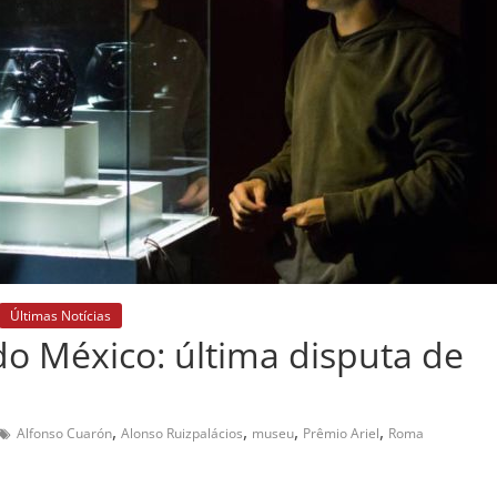
Últimas Notícias
do México: última disputa de
,
,
,
,
Alfonso Cuarón
Alonso Ruizpalácios
museu
Prêmio Ariel
Roma