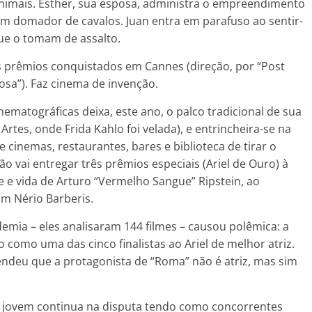
animais. Esther, sua esposa, administra o empreendimento
um domador de cavalos. Juan entra em parafuso ao sentir-
ue o tomam de assalto.
s prêmios conquistados em Cannes (direção, por “Post
iosa”). Faz cinema de invenção.
ematográficas deixa, este ano, o palco tradicional de sua
 Artes, onde Frida Kahlo foi velada), e entrincheira-se na
inemas, restaurantes, bares e biblioteca de tirar o
ão vai entregar três prêmios especiais (Ariel de Ouro) à
rte e vida de Arturo “Vermelho Sangue” Ripstein, ao
om Nério Barberis.
mia – eles analisaram 144 filmes – causou polêmica: a
o como uma das cinco finalistas ao Ariel de melhor atriz.
endeu que a protagonista de “Roma” não é atriz, mas sim
a jovem continua na disputa tendo como concorrentes