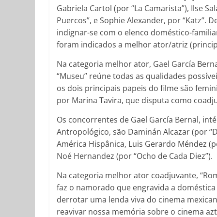
Gabriela Cartol (por “La Camarista”), Ilse S
Puercos”, e Sophie Alexander, por “Katz”. D
indignar-se com o elenco doméstico-familia
foram indicados a melhor ator/atriz (princi
Na categoria melhor ator, Gael García Berna
“Museu” reúne todas as qualidades possíveis
os dois principais papeis do filme são femin
por Marina Tavira, que disputa como coadju
Os concorrentes de Gael García Bernal, in
Antropológico, são Daminán Alcazar (por “De
América Hispânica, Luis Gerardo Méndez (po
Noé Hernandez (por “Ocho de Cada Diez”).
Na categoria melhor ator coadjuvante, “Ro
faz o namorado que engravida a doméstica 
derrotar uma lenda viva do cinema mexican
reavivar nossa memória sobre o cinema azt