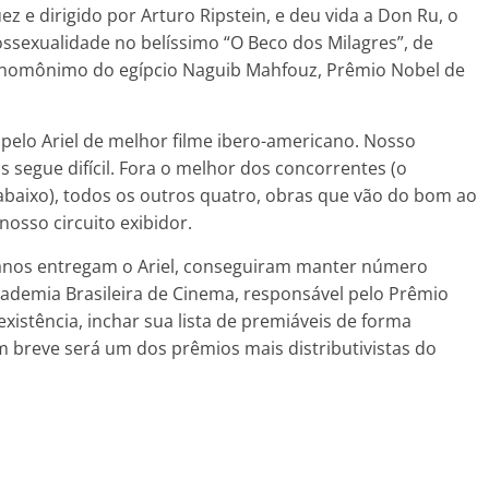
 e dirigido por Arturo Ripstein, e deu vida a Don Ru, o
ossexualidade no belíssimo “O Beco dos Milagres”, de
ro homônimo do egípcio Naguib Mahfouz, Prêmio Nobel de
a pelo Ariel de melhor filme ibero-americano. Nosso
 segue difícil. Fora o melhor dos concorrentes (o
 abaixo), todos os outros quatro, obras que vão do bom ao
osso circuito exibidor.
0 anos entregam o Ariel, conseguiram manter número
Academia Brasileira de Cinema, responsável pelo Prêmio
istência, inchar sua lista de premiáveis de forma
m breve será um dos prêmios mais distributivistas do