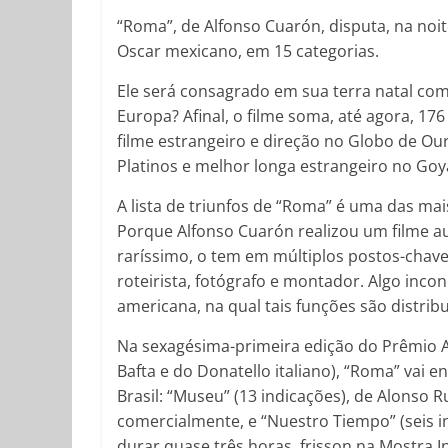
“Roma”, de Alfonso Cuarón, disputa, na noit
Oscar mexicano, em 15 categorias.
Ele será consagrado em sua terra natal c
Europa? Afinal, o filme soma, até agora, 1
filme estrangeiro e direção no Globo de Our
Platinos e melhor longa estrangeiro no Goy
A lista de triunfos de “Roma” é uma das ma
Porque Alfonso Cuarón realizou um filme au
raríssimo, o tem em múltiplos postos-chave:
roteirista, fotógrafo e montador. Algo inc
americana, na qual tais funções são distribu
Na sexagésima-primeira edição do Prêmio Ar
Bafta e do Donatello italiano), “Roma” vai 
Brasil: “Museu” (13 indicações), de Alonso 
comercialmente, e “Nuestro Tiempo” (seis i
durar quase três horas, frisson na Mostra 