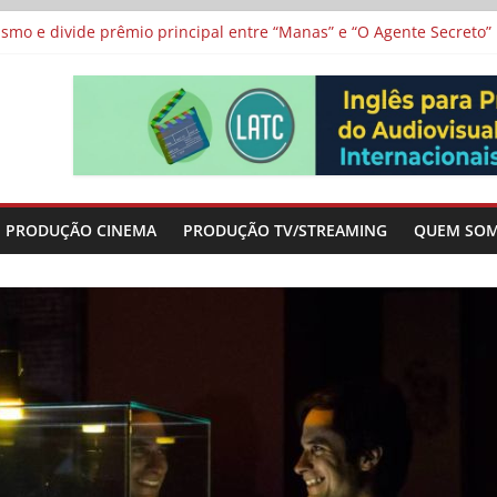
 protagonizam adaptação brasileira de série argentina para o cin
vismo e divide prêmio principal entre “Manas” e “O Agente Secreto”
 de Poker da Última Meia Década no Cinema e na TV
al Curta Cinema
lunos de escolas públicas
PRODUÇÃO CINEMA
PRODUÇÃO TV/STREAMING
QUEM SO