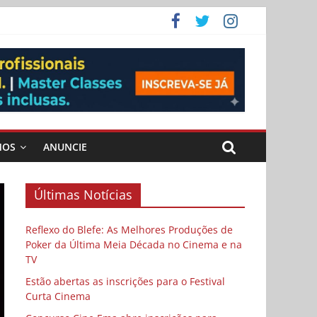
ema
MOS
ANUNCIE
Últimas Notícias
Reflexo do Blefe: As Melhores Produções de
Poker da Última Meia Década no Cinema e na
TV
Estão abertas as inscrições para o Festival
Curta Cinema