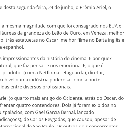
e desta segunda-feira, 24 de junho, o Prêmio Ariel, o
om a mesma magnitude com que foi consagrado nos EUA e
76 láureas da grandeza do Leão de Ouro, em Veneza, melhor
o, três estatuetas no Oscar, melhor filme no Bafta inglês e
a espanhol.
is impressionantes da história do cinema. E por que?
toral, que faz pensar e nos emociona. E, o que é
 produtor (com a Netflix na retaguarda), diretor,
oncebível numa indústria poderosa como a norte-
ídas entre diversos profissionais.
iel (o quarto mais antigo do Ocidente, atrás do Oscar, do
enfrentar quatro contendores. Dois já foram exibidos no
Ruizpalácios, com Gael García Bernal, lançado
ndicações), de Carlos Reygadas, que causou, apesar de
Internacional de São Paulo. Os outros dois concorrentes