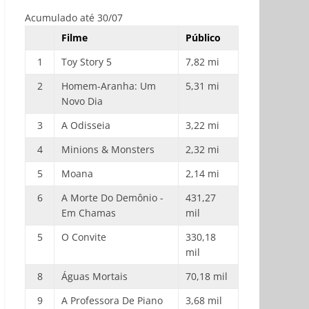
Acumulado até 30/07
Filme
Público
1
Toy Story 5
7,82 mi
2
Homem-Aranha: Um
5,31 mi
Novo Dia
3
A Odisseia
3,22 mi
4
Minions & Monsters
2,32 mi
5
Moana
2,14 mi
6
A Morte Do Demônio -
431,27
Em Chamas
mil
5
O Convite
330,18
mil
8
Águas Mortais
70,18 mil
9
A Professora De Piano
3,68 mil