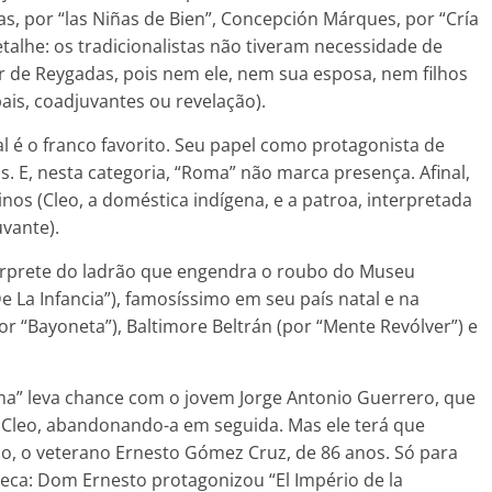
alas, por “las Niñas de Bien”, Concepción Márques, por “Cría
etalhe: os tradicionalistas não tiveram necessidade de
r de Reygadas, pois nem ele, nem sua esposa, nem filhos
pais, coadjuvantes ou revelação).
l é o franco favorito. Seu papel como protagonista de
. E, nesta categoria, “Roma” não marca presença. Afinal,
inos (Cleo, a doméstica indígena, e a patroa, interpretada
vante).
térprete do ladrão que engendra o roubo do Museu
 La Infancia”), famosíssimo em seu país natal e na
r “Bayoneta”), Baltimore Beltrán (por “Mente Revólver”) e
ma” leva chance com o jovem Jorge Antonio Guerrero, que
Cleo, abandonando-a em seguida. Mas ele terá que
o, o veterano Ernesto Gómez Cruz, de 86 anos. Só para
eca: Dom Ernesto protagonizou “El Império de la