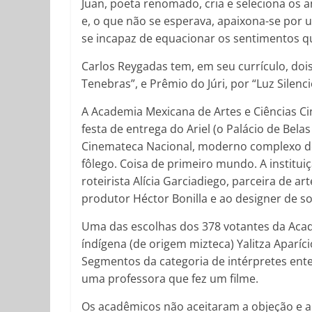
Juan, poeta renomado, cria e seleciona os 
e, o que não se esperava, apaixona-se por 
se incapaz de equacionar os sentimentos q
Carlos Reygadas tem, em seu currículo, doi
Tenebras”, e Prêmio do Júri, por “Luz Silenc
A Academia Mexicana de Artes e Ciências Cin
festa de entrega do Ariel (o Palácio de Belas
Cinemateca Nacional, moderno complexo de c
fôlego. Coisa de primeiro mundo. A instituiç
roteirista Alícia Garciadiego, parceira de a
produtor Héctor Bonilla e ao designer de s
Uma das escolhas dos 378 votantes da Acade
índígena (de origem mizteca) Yalitza Aparíci
Segmentos da categoria de intérpretes ent
uma professora que fez um filme.
Os acadêmicos não aceitaram a objeção e 