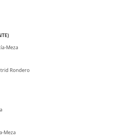
NTE)
cía-Meza
strid Rondero
na
ía-Meza