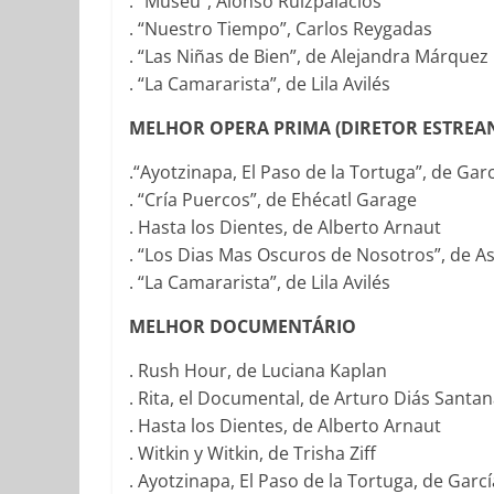
. “Museu”, Alonso Ruizpalácios
. “Nuestro Tiempo”, Carlos Reygadas
. “Las Niñas de Bien”, de Alejandra Márquez
. “La Camararista”, de Lila Avilés
MELHOR OPERA PRIMA (DIRETOR ESTREA
.“Ayotzinapa, El Paso de la Tortuga”, de Gar
. “Cría Puercos”, de Ehécatl Garage
. Hasta los Dientes, de Alberto Arnaut
. “Los Dias Mas Oscuros de Nosotros”, de A
. “La Camararista”, de Lila Avilés
MELHOR DOCUMENTÁRIO
. Rush Hour, de Luciana Kaplan
. Rita, el Documental, de Arturo Diás Santa
. Hasta los Dientes, de Alberto Arnaut
. Witkin y Witkin, de Trisha Ziff
. Ayotzinapa, El Paso de la Tortuga, de Garc