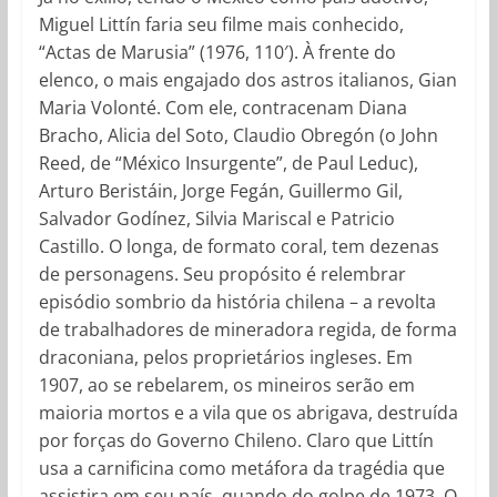
Miguel Littín faria seu filme mais conhecido,
“Actas de Marusia” (1976, 110′). À frente do
elenco, o mais engajado dos astros italianos, Gian
Maria Volonté. Com ele, contracenam Diana
Bracho, Alicia del Soto, Claudio Obregón (o John
Reed, de “México Insurgente”, de Paul Leduc),
Arturo Beristáin, Jorge Fegán, Guillermo Gil,
Salvador Godínez, Silvia Mariscal e Patricio
Castillo. O longa, de formato coral, tem dezenas
de personagens. Seu propósito é relembrar
episódio sombrio da história chilena – a revolta
de trabalhadores de mineradora regida, de forma
draconiana, pelos proprietários ingleses. Em
1907, ao se rebelarem, os mineiros serão em
maioria mortos e a vila que os abrigava, destruída
por forças do Governo Chileno. Claro que Littín
usa a carnificina como metáfora da tragédia que
assistira em seu país, quando do golpe de 1973. O