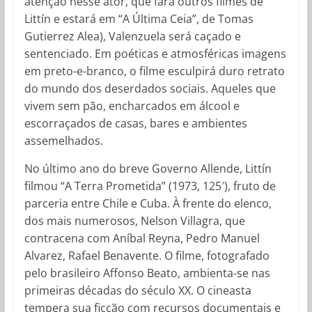
atenção nesse ator, que fará outros filmes de
Littín e estará em “A Última Ceia”, de Tomas
Gutierrez Alea), Valenzuela será caçado e
sentenciado. Em poéticas e atmosféricas imagens
em preto-e-branco, o filme esculpirá duro retrato
do mundo dos deserdados sociais. Aqueles que
vivem sem pão, encharcados em álcool e
escorraçados de casas, bares e ambientes
assemelhados.
No último ano do breve Governo Allende, Littín
filmou “A Terra Prometida” (1973, 125′), fruto de
parceria entre Chile e Cuba. À frente do elenco,
dos mais numerosos, Nelson Villagra, que
contracena com Aníbal Reyna, Pedro Manuel
Alvarez, Rafael Benavente. O filme, fotografado
pelo brasileiro Affonso Beato, ambienta-se nas
primeiras décadas do século XX. O cineasta
tempera sua ficção com recursos documentais e