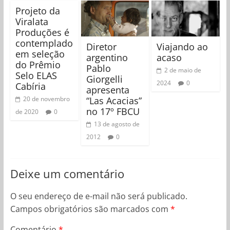
Projeto da
Viralata
Produções é
contemplado
Diretor
Viajando ao
em seleção
argentino
acaso
do Prêmio
Pablo
2 de maio de
Selo ELAS
Giorgelli
2024
0
Cabíria
apresenta
“Las Acacias”
20 de novembro
no 17º FBCU
de 2020
0
13 de agosto de
2012
0
Deixe um comentário
O seu endereço de e-mail não será publicado.
Campos obrigatórios são marcados com
*
Comentário
*