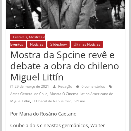
Festivais, Mostras e
Eventos
Notícias
Slideshow
Últimas Notícias
Mostra da Spcine revê e
debate a obra do chileno
Miguel Littín
29 de março de 2021
Redação
0 comentários
,
Actas General de Chile
Mostra O Cinema-Latino Americano de
,
,
Miguel Littín
O Chacal de Nahueltoro
SPCine
Por Maria do Rosário Caetano
Coube a dois cineastas germânicos, Walter