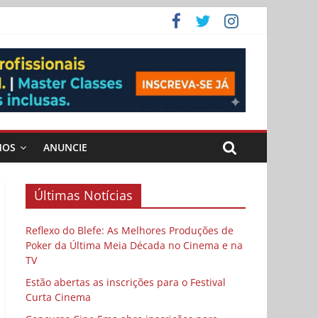
ema
MOS
ANUNCIE
Últimas Notícias
Reflexo do Blefe: As Melhores Produções de
Poker da Última Meia Década no Cinema e na
TV
Estão abertas as inscrições para o Festival
Curta Cinema