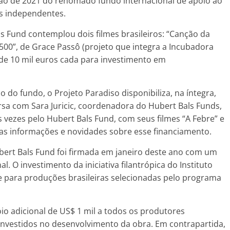
ção de 2021 do renomado fundo internacional de apoio ao
s independentes.
s Fund contemplou dois filmes brasileiros: “Canção da
500”, de Grace Passô (projeto que integra a Incubadora
 de 10 mil euros cada para investimento em
 do fundo, o Projeto Paradiso disponibiliza, na íntegra,
sa com Sara Juricic, coordenadora do Hubert Bals Funds,
 vezes pelo Hubert Bals Fund, com seus filmes “A Febre” e
 as informações e novidades sobre esse financiamento.
bert Bals Fund foi firmada em janeiro deste ano com um
l. O investimento da iniciativa filantrópica do Instituto
e para produções brasileiras selecionadas pelo programa
o adicional de US$ 1 mil a todos os produtores
 investidos no desenvolvimento da obra. Em contrapartida,