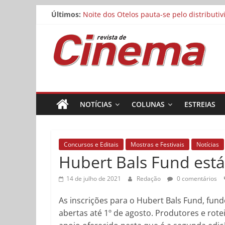
Matheus Nachtergaele e Gregório Duvivier
Pular
Últimos:
Noite dos Otelos pauta-se pelo distributi
para
Reflexo do Blefe: As Melhores Produções
o
Revista
Estão abertas as inscrições para o Festiv
conteúdo
Concurso Cine.Ema abre inscrições para a
de
Cinema
NOTÍCIAS
COLUNAS
ESTREIAS
Online
Concursos e Editais
Mostras e Festivais
Notícias
Hubert Bals Fund está
14 de julho de 2021
Redação
0 comentários
As inscrições para o Hubert Bals Fund, fund
abertas até 1º de agosto. Produtores e rot