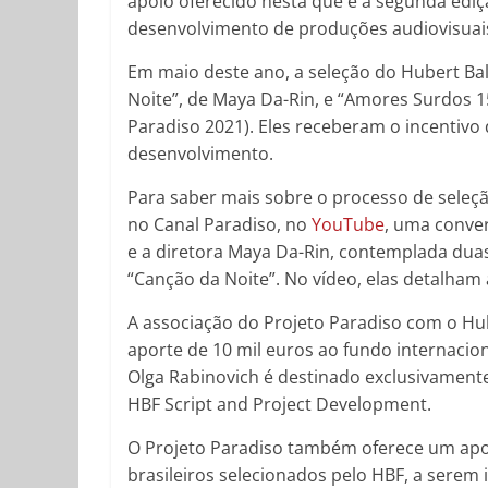
apoio oferecido nesta que é a segunda edi
desenvolvimento de produções audiovisuai
Em maio deste ano, a seleção do Hubert Bal
Noite”, de Maya Da-Rin, e “Amores Surdos 1
Paradiso 2021). Eles receberam o incentivo
desenvolvimento.
Para saber mais sobre o processo de seleção
no Canal Paradiso, no
YouTube
, uma conver
e a diretora Maya Da-Rin, contemplada duas
“Canção da Noite”. No vídeo, elas detalham
A associação do Projeto Paradiso com o Hu
aporte de 10 mil euros ao fundo internaciona
Olga Rabinovich é destinado exclusivament
HBF Script and Project Development.
O Projeto Paradiso também oferece um apoi
brasileiros selecionados pelo HBF, a serem