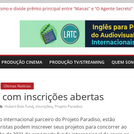
 protagonizam adaptação brasileira de série argentina para o cin
vismo e divide prêmio principal entre “Manas” e “O Agente Secreto”
 de Poker da Última Meia Década no Cinema e na TV
al Curta Cinema
lunos de escolas públicas
PRODUÇÃO CINEMA
PRODUÇÃO TV/STREAMING
QUEM SO
Últimas Notícias
 com inscrições abertas
,
,
Hubert Bals Fund
inscrições
Projeto Paradiso
o internacional parceiro do Projeto Paradiso, estão
eiristas podem inscrever seus projetos para concorrer ao