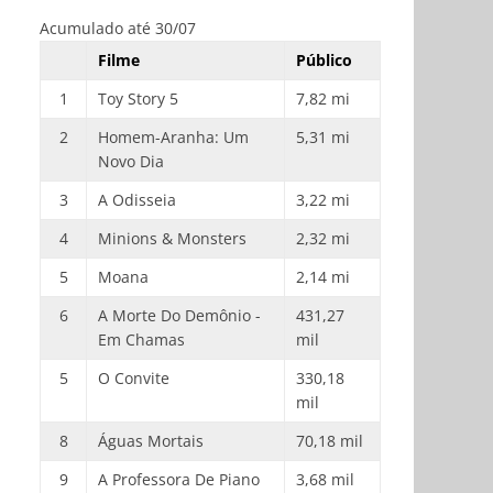
Acumulado até 30/07
Filme
Público
1
Toy Story 5
7,82 mi
2
Homem-Aranha: Um
5,31 mi
Novo Dia
3
A Odisseia
3,22 mi
4
Minions & Monsters
2,32 mi
5
Moana
2,14 mi
6
A Morte Do Demônio -
431,27
Em Chamas
mil
5
O Convite
330,18
mil
8
Águas Mortais
70,18 mil
9
A Professora De Piano
3,68 mil