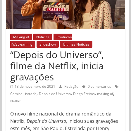
Making of
Notícias
Produção
TV/Streaming
Slideshow
Últimas Notícias
“Depois do Universo”,
filme da Netflix, inicia
gravações
13 de novembro de 2021
Redação
0 comentários
,
,
,
,
Camisa Listrada
Depois do Universo
Diego Freitas
making of
Netflix
O novo filme nacional de drama romântico da
Netflix,
Depois do Universo
, iniciou suas gravações
este mês, em São Paulo. Estrelada por Henry