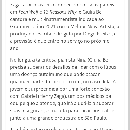
Zaga, ator brasileiro conhecido por seus papéis
em
Teen Wolf
e
13 Reasons Why
, e Giulia Be,
cantora e multi-instrumentista indicada ao
Grammy Latino 2021 como Melhor Nova Artista, a
produção é escrita e dirigida por Diego Freitas, e
a previsão é que entre no serviço no próximo
ano.
No longa, a talentosa pianista Nina (Giulia Be)
precisa superar os desafios de lidar com o lúpus,
uma doença autoimune que pode atacar
qualquer parte do corpo – o rim, no caso dela. A
jovem é surpreendida por uma forte conexão
com Gabriel (Henry Zaga), um dos médicos da
equipe que a atende, que irá ajudá-la a superar
suas inseguranças na luta para tocar nos palcos
junto a uma grande orquestra de São Paulo.
Também estão no elenco os atores João Miguel,