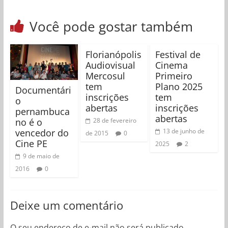
Você pode gostar também
Florianópolis
Festival de
Audiovisual
Cinema
Mercosul
Primeiro
tem
Plano 2025
Documentári
inscrições
tem
o
abertas
inscrições
pernambuca
abertas
no é o
28 de fevereiro
vencedor do
13 de junho de
de 2015
0
Cine PE
2025
2
9 de maio de
2016
0
Deixe um comentário
O seu endereço de e-mail não será publicado.