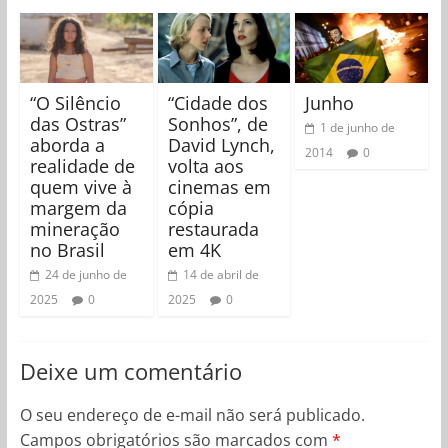
“O Silêncio
“Cidade dos
Junho
das Ostras”
Sonhos”, de
1 de junho de
aborda a
David Lynch,
2014
0
realidade de
volta aos
quem vive à
cinemas em
margem da
cópia
mineração
restaurada
no Brasil
em 4K
24 de junho de
14 de abril de
2025
0
2025
0
Deixe um comentário
O seu endereço de e-mail não será publicado.
Campos obrigatórios são marcados com
*