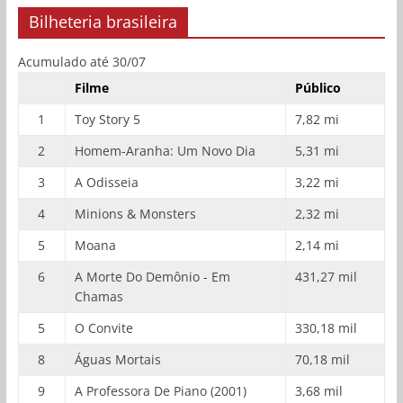
Bilheteria brasileira
Acumulado até 30/07
Filme
Público
1
Toy Story 5
7,82 mi
2
Homem-Aranha: Um Novo Dia
5,31 mi
3
A Odisseia
3,22 mi
4
Minions & Monsters
2,32 mi
5
Moana
2,14 mi
6
A Morte Do Demônio - Em
431,27 mil
Chamas
5
O Convite
330,18 mil
8
Águas Mortais
70,18 mil
9
A Professora De Piano (2001)
3,68 mil