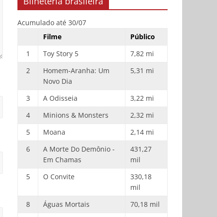
Bilheteria brasileira
Acumulado até 30/07
Filme
Público
1
Toy Story 5
7,82 mi
2
Homem-Aranha: Um
5,31 mi
Novo Dia
3
A Odisseia
3,22 mi
4
Minions & Monsters
2,32 mi
5
Moana
2,14 mi
6
A Morte Do Demônio -
431,27
Em Chamas
mil
5
O Convite
330,18
mil
8
Águas Mortais
70,18 mil