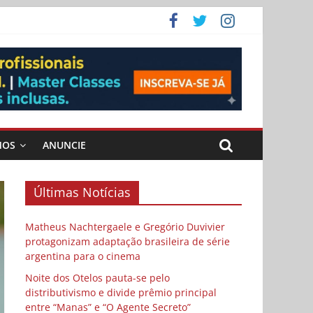
ema
 vida
 Cybulski
MOS
ANUNCIE
Últimas Notícias
Matheus Nachtergaele e Gregório Duvivier
protagonizam adaptação brasileira de série
argentina para o cinema
Noite dos Otelos pauta-se pelo
distributivismo e divide prêmio principal
entre “Manas” e “O Agente Secreto”