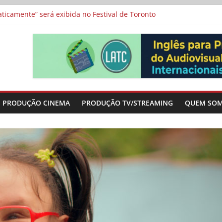
icamente” será exibida no Festival de Toronto
 protagonizam adaptação brasileira de série argentina para o cin
vismo e divide prêmio principal entre “Manas” e “O Agente Secreto”
-metragens sobre envelhecimento criados a partir de histórias de
a”, “Os Feiticeiros Inocentes” e filme-tributo de Wajda a Zbigniew
PRODUÇÃO CINEMA
PRODUÇÃO TV/STREAMING
QUEM SO