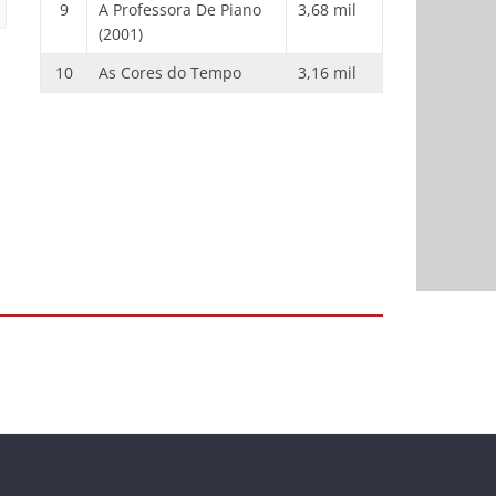
9
A Professora De Piano
3,68 mil
(2001)
10
As Cores do Tempo
3,16 mil