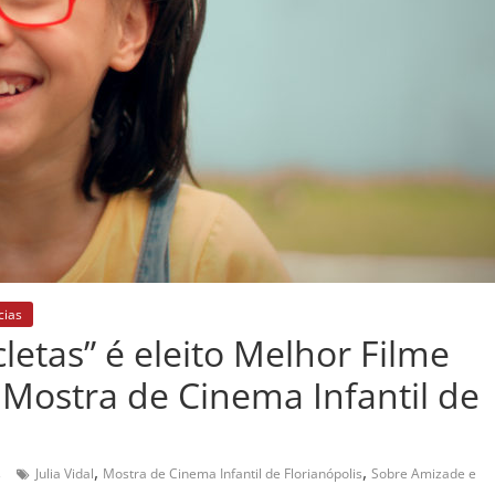
cias
letas” é eleito Melhor Filme
1ª Mostra de Cinema Infantil de
,
,
s
Julia Vidal
Mostra de Cinema Infantil de Florianópolis
Sobre Amizade e