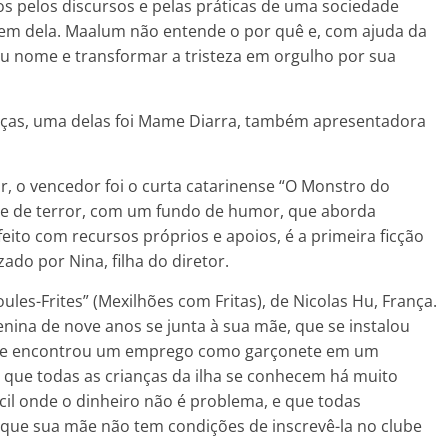
os pelos discursos e pelas práticas de uma sociedade
riem dela. Maalum não entende o por quê e, com ajuda da
 seu nome e transformar a tristeza em orgulho por sua
rianças, uma delas foi Mame Diarra, também apresentadora
r, o vencedor foi o curta catarinense “O Monstro do
lme de terror, com um fundo de humor, que aborda
eito com recursos próprios e apoios, é a primeira ficção
zado por Nina, filha do diretor.
oules-Frites” (Mexilhões com Fritas), de Nicolas Hu, França.
nina de nove anos se junta à sua mãe, que se instalou
onde encontrou um emprego como garçonete em um
que todas as crianças da ilha se conhecem há muito
cil onde o dinheiro não é problema, e que todas
o que sua mãe não tem condições de inscrevê-la no clube