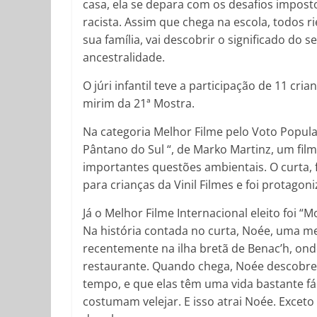
casa, ela se depara com os desafios impost
racista. Assim que chega na escola, todos 
sua família, vai descobrir o significado do
ancestralidade.
O júri infantil teve a participação de 11 c
mirim da 21ª Mostra.
Na categoria Melhor Filme pelo Voto Popula
Pântano do Sul “, de Marko Martinz, um fi
importantes questões ambientais. O curta, f
para crianças da Vinil Filmes e foi protagoni
Já o Melhor Filme Internacional eleito foi “M
Na história contada no curta, Noée, uma me
recentemente na ilha bretã de Benac’h, 
restaurante. Quando chega, Noée descobre 
tempo, e que elas têm uma vida bastante fá
costumam velejar. E isso atrai Noée. Excet