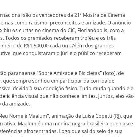
ernacional são os vencedores da 21ª Mostra de Cinema
de temas como racismo, preconceitos e amizade. O anúncio
xibiu os curtas no cinema do CIC, Florianópolis, com a
es. Todos os premiados receberam troféu e os três
inheiro de R$1.500,00 cada um. Além dos grandes
tível que conquistaram o júri e o público receberam
icção paranaense “Sobre Amizade e Bicicletas” (foto), de
ago, que sempre sonhou em participar da corrida de
ssível devido à sua condição física. Tudo muda quando ele
ficiência visual que não conhece limites. Juntos, eles vão
do da amizade.
Meu Nome é Maalum”, animação de Luísa Copetti (RJ), que
arrativa, Maalum é uma menina negra brasileira que nasce
ferências afrocentradas. Logo que sai do seio de sua