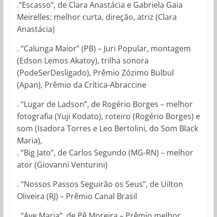
.“Escasso”, de Clara Anastácia e Gabriela Gaia
Meirelles: melhor curta, direção, atriz (Clara
Anastácia)
. “Calunga Maior” (PB) – Juri Popular, montagem
(Edson Lemos Akatoy), trilha sonora
(PodeSerDesligado), Prêmio Zózimo Bulbul
(Apan), Prêmio da Crítica-Abraccine
. “Lugar de Ladson”, de Rogério Borges – melhor
fotografia (Yuji Kodato), roteiro (Rogério Borges) e
som (Isadora Torres e Leo Bertolini, do Som Black
Maria),
. “Big Jato”, de Carlos Segundo (MG-RN) – melhor
ator (Giovanni Venturini)
. “Nossos Passos Seguirão os Seus”, de Uilton
Oliveira (RJ) – Prêmio Canal Brasil
. “Ave Maria”, de Pê Moreira – Prêmio melhor