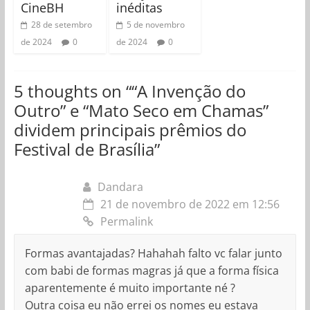
CineBH
inéditas
28 de setembro
5 de novembro
de 2024
0
de 2024
0
5 thoughts on “
“A Invenção do
Outro” e “Mato Seco em Chamas”
dividem principais prêmios do
Festival de Brasília
”
Dandara
21 de novembro de 2022 em 12:56
Permalink
Formas avantajadas? Hahahah falto vc falar junto
com babi de formas magras já que a forma física
aparentemente é muito importante né ?
Outra coisa eu não errei os nomes eu estava