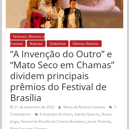
Festivais, Mostras e
Eventos
Notícias
Slideshow
Últimas Notícias
“A Invenção do Outro” e
“Mato Seco em Chamas”
dividem principais
prêmios do Festival de
Brasília
21 de novembro de 2022
Maria do Rosário Caetano
5
,
,
Comentários
A Invenção do Outro
Adirley Queirós
Bruno
,
,
,
Jorge
Festival de Brasília do Cinema Brasileiro
Joana Pimenta
Mato Seco em Chamas