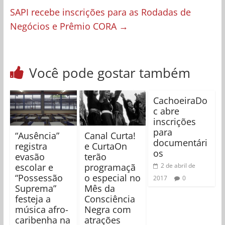
SAPI recebe inscrições para as Rodadas de
Negócios e Prêmio CORA
→
Você pode gostar também
CachoeiraDo
c abre
inscrições
para
“Ausência”
Canal Curta!
documentári
registra
e CurtaOn
os
evasão
terão
escolar e
programaçã
2 de abril de
“Possessão
o especial no
2017
0
Suprema”
Mês da
festeja a
Consciência
música afro-
Negra com
caribenha na
atrações