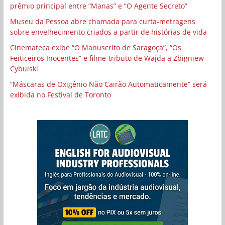
prêmio principal entre “Manas” e “O Agente Secreto”
Museu da Pessoa abre chamada para curta-metragens
sobre envelhecimento criados a partir de histórias de vida
Cinemateca exibe “O Manuscrito de Saragoça”, “Os
Feiticeiros Inocentes” e filme-tributo de Wajda a Zbigniew
Cybulski
“Máscaras de Oxigênio Não Cairão Automaticamente” será
exibida no Festival de Toronto