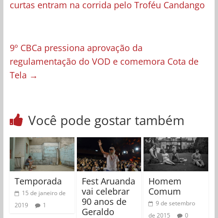
curtas entram na corrida pelo Troféu Candango
9º CBCa pressiona aprovação da
regulamentação do VOD e comemora Cota de
Tela
→
Você pode gostar também
Temporada
Fest Aruanda
Homem
vai celebrar
Comum
15 de janeiro de
90 anos de
9 de setembro
2019
1
Geraldo
de 2015
0