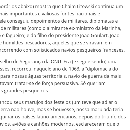
horários abaixo) mostra que Chaim Litewski continua um
mais importantes e valiosas fontes nacionais e
 ele conseguiu depoimentos de militares, diplomatas e
de militares (como o almirante ex-ministro da Marinha,
e fagueiro) e do filho do presidente João Goulart, João
de humildes pescadores, aqueles que se viravam em
oncorrendo com sofisticados navios pesqueiros franceses.
onselho de Segurança da ONU. Era (e segue sendo) uma
sses, recorreu, naquele ano de 1963, à “diplomacia do
ara nossas águas territoriais, navio de guerra da mais
tavam tratar-se de força persuasiva. Só queriam
s grandes pesqueiros.
rancou seus marujos dos festejos (um teve que adiar o
uerra não houve, mas se houvesse, nossa marujada teria
uipar os países latino-americanos, depois do triunfo dos
vios, aviões e canhões modernos, esclareceram que o