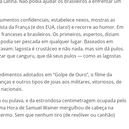
a Latina. Não podia ajudar os brasileiros a enfrentar um
umentos confidenciais, estabelece nexos, mostras as
lista da França (e dos EUA, claro!) e recorre ao humor. Em
 franceses e brasileiros. Os primeiros, espertos, diziam
o podia ser pescada em qualquer lugar. Baseados em
ucavam: lagosta é crustáceo e não nada, mas sim dá pulos.
izar que canguru, que dá seus pulos — como as lagostas
edimentos adotados em “Golpe de Ouro”, o filme da
nças e outros tipos de joias aos militares, vitoriosos, de
nacionais.
a ou pulava, e da estrondosa centimetragem ocupada pelo
ltima Hora de Samuel Wainer mergulhou de cabeça na
ermo. Sem que nenhum tiro (de revólver ou canhão)