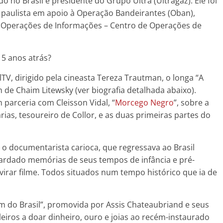
o no Brasil e presidente do Grupo Ultra (Ultragaz). Ele foi
o paulista em apoio à Operação Bandeirantes (Oban),
 Operações de Informações – Centro de Operações de
15 anos atrás?
TV, dirigido pela cineasta Tereza Trautman, o longa “A
de Chaim Litewsky (ver biografia detalhada abaixo).
m parceria com Cleisson Vidal, “
Morcego Negro
”, sobre a
rias, tesoureiro de Collor, e as duas primeiras partes do
 o documentarista carioca, que regressava ao Brasil
ardado memórias de seus tempos de infância e pré-
virar filme. Todos situados num tempo histórico que ia de
m do Brasil”, promovida por Assis Chateaubriand e seus
leiros a doar dinheiro, ouro e joias ao recém-instaurado