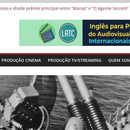
 protagonizam adaptação brasileira de série argentina para o cin
vismo e divide prêmio principal entre “Manas” e “O Agente Secreto”
 de Poker da Última Meia Década no Cinema e na TV
al Curta Cinema
lunos de escolas públicas
PRODUÇÃO CINEMA
PRODUÇÃO TV/STREAMING
QUEM SO