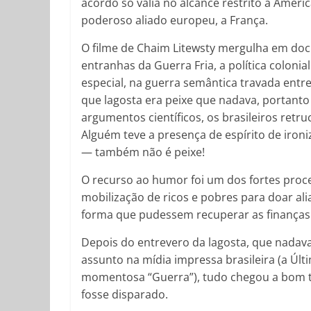
acordo só valia no alcance restrito à Améric
poderoso aliado europeu, a França.
O filme de Chaim Litewsty mergulha em doc
entranhas da Guerra Fria, a política colonia
especial, na guerra semântica travada entre
que lagosta era peixe que nadava, portant
argumentos científicos, os brasileiros retr
Alguém teve a presença de espírito de iron
— também não é peixe!
O recurso ao humor foi um dos fortes proc
mobilização de ricos e pobres para doar alia
forma que pudessem recuperar as finanças 
Depois do entrevero da lagosta, que nadav
assunto na mídia impressa brasileira (a Ú
momentosa “Guerra”), tudo chegou a bom t
fosse disparado.