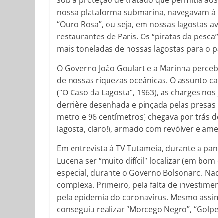
sob a proteção de tratado que permitia aos 
nossa plataforma submarina, navegavam à so
“Ouro Rosa”, ou seja, em nossas lagostas a
restaurantes de Paris. Os “piratas da pesca
mais toneladas de nossas lagostas para o p
O Governo João Goulart e a Marinha perce
de nossas riquezas oceânicas. O assunto 
(“O Caso da Lagosta”, 1963), as charges nos
derrière desenhada e pinçada pelas presas 
metro e 96 centímetros) chegava por trás d
lagosta, claro!), armado com revólver e amea
Em entrevista à TV Tutameia, durante a pan
Lucena ser “muito difícil” localizar (em bom
especial, durante o Governo Bolsonaro. N
complexa. Primeiro, pela falta de investim
pela epidemia do coronavírus. Mesmo assim,
conseguiu realizar “Morcego Negro”, “Golpe