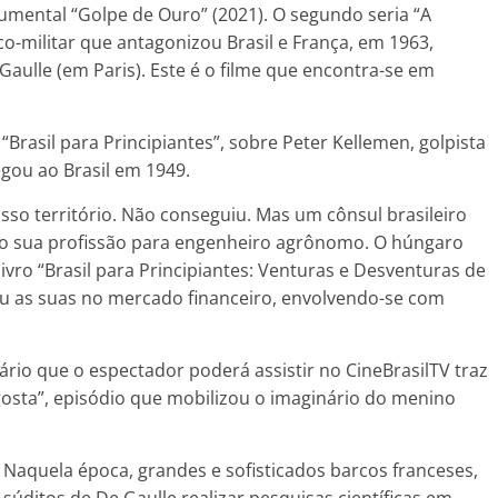
cumental “Golpe de Ouro” (2021). O segundo seria “A
co-militar que antagonizou Brasil e França, em 1963,
Gaulle (em Paris). Este é o filme que encontra-se em
é “Brasil para Principiantes”, sobre Peter Kellemen, golpista
egou ao Brasil em 1949.
sso território. Não conseguiu. Mas um cônsul brasileiro
do sua profissão para engenheiro agrônomo. O húngaro
 livro “Brasil para Principiantes: Venturas e Desventuras de
ou as suas no mercado financeiro, envolvendo-se com
o que o espectador poderá assistir no CineBrasilTV traz
sta”, episódio que mobilizou o imaginário do menino
Naquela época, grandes e sofisticados barcos franceses,