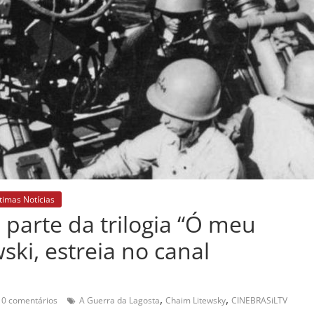
timas Notícias
 parte da trilogia “Ó meu
ski, estreia no canal
,
,
0 comentários
A Guerra da Lagosta
Chaim Litewsky
CINEBRASiLTV