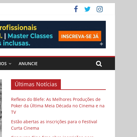
ema
MOS
ANUNCIE
Últimas Notícias
Reflexo do Blefe: As Melhores Produções de
Poker da Última Meia Década no Cinema e na
TV
Estão abertas as inscrições para o Festival
Curta Cinema