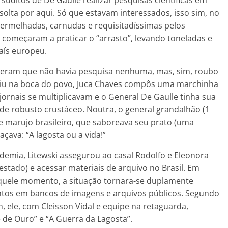
súditos de De Gaulle realizar pesquisas científicas em
lta por aqui. Só que estavam interessados, isso sim, no
vermelhadas, carnudas e requisitadíssimas pelos
” começaram a praticar o “arrasto”, levando toneladas e
aís europeu.
beram que não havia pesquisa nenhuma, mas, sim, roubo
caiu na boca do povo, Juca Chaves compôs uma marchinha
 jornais se multiplicavam e o General De Gaulle tinha sua
de robusto crustáceo. Noutra, o general grandalhão (1
e marujo brasileiro, que saboreava seu prato (uma
çava: “A lagosta ou a vida!”
demia, Litewski assegurou ao casal Rodolfo e Eleonora
 estado) e acessar materiais de arquivo no Brasil. Em
aquele momento, a situação tornara-se duplamente
entos em bancos de imagens e arquivos públicos. Segundo
 ele, com Cleisson Vidal e equipe na retaguarda,
 de Ouro” e “A Guerra da Lagosta”.