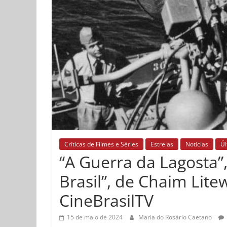
Críticas de Filmes e Séries
Estreias
Notícias
Úl
“A Guerra da Lagosta”,
Brasil”, de Chaim Litew
CineBrasilTV
15 de maio de 2024
Maria do Rosário Caetano