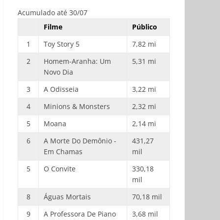
Acumulado até 30/07
Filme
Público
1
Toy Story 5
7,82 mi
2
Homem-Aranha: Um
5,31 mi
Novo Dia
3
A Odisseia
3,22 mi
4
Minions & Monsters
2,32 mi
5
Moana
2,14 mi
6
A Morte Do Demônio -
431,27
Em Chamas
mil
5
O Convite
330,18
mil
8
Águas Mortais
70,18 mil
9
A Professora De Piano
3,68 mil