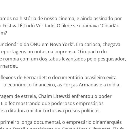
mos na história de nosso cinema, e ainda assinado por
 Festival É Tudo Verdade. O filme se chamava “Cidadão
uem?
funcionário da ONU em Nova York”. Era carioca, chegava
em reportagens ou notas na imprensa. O impacto do
le rompia com um dos tabus levantados pelo pesquisador,
ernardet.
eflexões de Bernardet: o documentário brasileiro evita
 – o econômico-financeiro, as Forças Armadas e a mídia.
ragem de estreia, Chaim Litewski enfrentou o poder
. E o fez mostrando que poderosos empresários
a ditadura militar torturava presos políticos.
u primeiro longa documental, o empresário dinamarquês