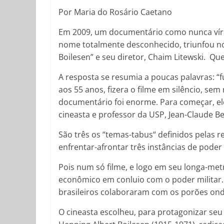
Por Maria do Rosário Caetano
Em 2009, um documentário como nunca víra
nome totalmente desconhecido, triunfou no
Boilesen” e seu diretor, Chaim Litewski. Q
A resposta se resumia a poucas palavras: “
aos 55 anos, fizera o filme em silêncio, s
documentário foi enorme. Para começar, e
cineasta e professor da USP, Jean-Claude B
São três os “temas-tabus“ definidos pelas r
enfrentar-afrontar três instâncias de poder
Pois num só filme, e logo em seu longa-met
econômico em conluio com o poder militar
brasileiros colaboraram com os porões onde 
O cineasta escolheu, para protagonizar se