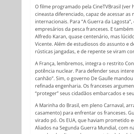
O filme programado pela CineTVBrasil (ver 
cineasta diferenciado, capaz de acessar as 
internacionais. Para “A Guerra da Lagosta”,
empresários da pesca franceses. E também 
Alfredo Karan, quase centenário, mas lúcido 
Vicente. Além de estudiosos do assunto e 
rústicas jangadas, e de repente se viram c
A França, lembremos, integra o restrito C
potência nuclear. Para defender seus intere
canhão”. Sim, o governo De Gaulle mandou p
refinada engenharia. Os franceses argumen
“proteger” seus cidadãos embarcados e seu
A Marinha do Brasil, em pleno Carnaval, ar
casamento) para enfrentar os franceses. G
virado pó. Os EUA, que haviam prometido eq
Aliados na Segunda Guerra Mundial, com na