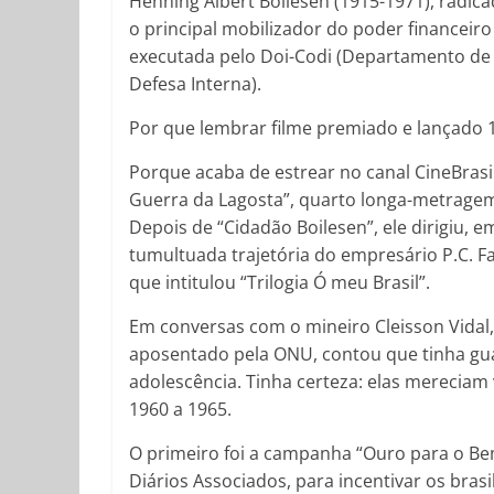
Henning Albert Boilesen (1915-1971), radicad
o principal mobilizador do poder financeir
executada pelo Doi-Codi (Departamento de
Defesa Interna).
Por que lembrar filme premiado e lançado 
Porque acaba de estrear no canal CineBrasil
Guerra da Lagosta”, quarto longa-metragem 
Depois de “Cidadão Boilesen”, ele dirigiu, e
tumultuada trajetória do empresário P.C. Fa
que intitulou “Trilogia Ó meu Brasil”.
Em conversas com o mineiro Cleisson Vidal,
aposentado pela ONU, contou que tinha gu
adolescência. Tinha certeza: elas mereciam 
1960 a 1965.
O primeiro foi a campanha “Ouro para o Be
Diários Associados, para incentivar os brasi