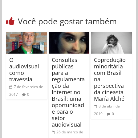
Você pode gostar também
O
Consultas
Coprodução
audiovisual
públicas
minoritária
como
para a
com Brasil
travessia
regulamenta
na
ção da
perspectiva
7 de fevereiro de
Internet no
da cineasta
2017
0
Brasil: uma
María Alché
oportunidad
8 de abril de
e para o
2019
0
setor
audiovisual
26 de março de