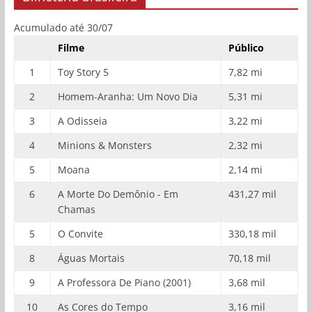
Acumulado até 30/07
Filme
Público
1
Toy Story 5
7,82 mi
2
Homem-Aranha: Um Novo Dia
5,31 mi
3
A Odisseia
3,22 mi
4
Minions & Monsters
2,32 mi
5
Moana
2,14 mi
6
A Morte Do Demônio - Em
431,27 mil
Chamas
5
O Convite
330,18 mil
8
Águas Mortais
70,18 mil
9
A Professora De Piano (2001)
3,68 mil
10
As Cores do Tempo
3,16 mil