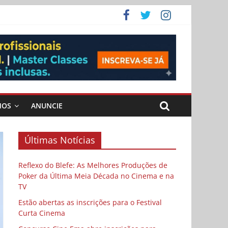
ema
MOS
ANUNCIE
Últimas Notícias
Reflexo do Blefe: As Melhores Produções de
Poker da Última Meia Década no Cinema e na
TV
Estão abertas as inscrições para o Festival
Curta Cinema