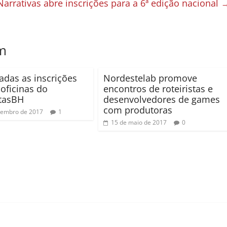
arrativas abre inscrições para a 6ª edição nacional
m
adas as inscrições
Nordestelab promove
 oficinas do
encontros de roteiristas e
tasBH
desenvolvedores de games
com produtoras
tembro de 2017
1
15 de maio de 2017
0