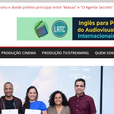
vismo e divide prêmio principal entre “Manas” e “O Agente Secreto”
 de Poker da Última Meia Década no Cinema e na TV
al Curta Cinema
lunos de escolas públicas
 protagonizam adaptação brasileira de série argentina para o cin
PRODUÇÃO CINEMA
PRODUÇÃO TV/STREAMING
QUEM SO