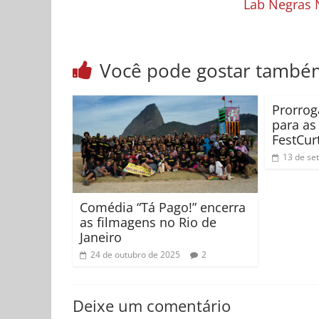
Lab Negras N
Você pode gostar també
Prorrog
para as
FestCur
13 de se
Comédia “Tá Pago!” encerra
as filmagens no Rio de
Janeiro
24 de outubro de 2025
2
Deixe um comentário