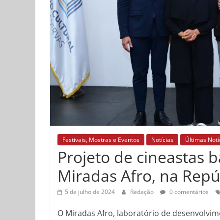
Festivais, Mostras e Eventos
Notícias
Últimas Notí
Projeto de cineastas 
Miradas Afro, na Rep
5 de julho de 2024
Redação
0 comentários
O Miradas Afro, laboratório de desenvolvim