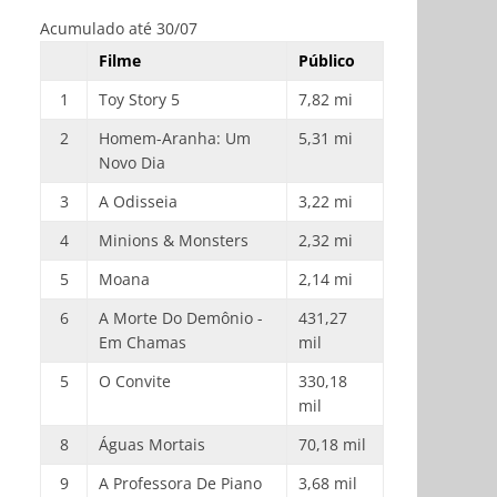
Acumulado até 30/07
Filme
Público
1
Toy Story 5
7,82 mi
2
Homem-Aranha: Um
5,31 mi
Novo Dia
3
A Odisseia
3,22 mi
4
Minions & Monsters
2,32 mi
5
Moana
2,14 mi
6
A Morte Do Demônio -
431,27
Em Chamas
mil
5
O Convite
330,18
mil
8
Águas Mortais
70,18 mil
9
A Professora De Piano
3,68 mil