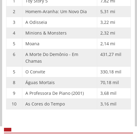
1
Toy Story 5
7,82 mi
2
Homem-Aranha: Um Novo Dia
5,31 mi
3
A Odisseia
3,22 mi
4
Minions & Monsters
2,32 mi
5
Moana
2,14 mi
6
A Morte Do Demônio - Em
431,27 mil
Chamas
5
O Convite
330,18 mil
8
Águas Mortais
70,18 mil
9
A Professora De Piano (2001)
3,68 mil
10
As Cores do Tempo
3,16 mil