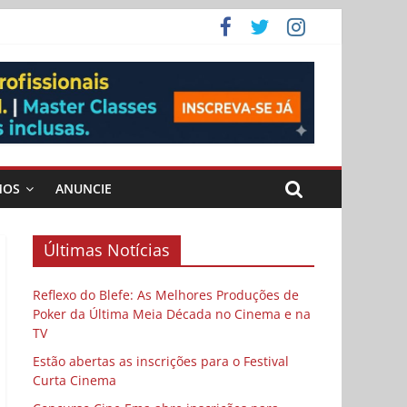
ema
MOS
ANUNCIE
Últimas Notícias
Reflexo do Blefe: As Melhores Produções de
Poker da Última Meia Década no Cinema e na
TV
Estão abertas as inscrições para o Festival
Curta Cinema