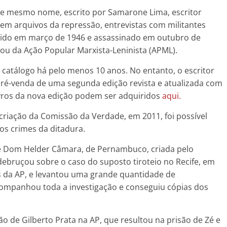
o de mesmo nome, escrito por Samarone Lima, escritor
 em arquivos da repressão, entrevistas com militantes
ascido em março de 1946 e assassinado em outubro de
pou da Ação Popular Marxista-Leninista (APML).
e catálogo há pelo menos 10 anos. No entanto, o escritor
é-venda de uma segunda edição revista e atualizada com
livros da nova edição podem ser adquiridos
aqui.
criação da Comissão da Verdade, em 2011, foi possível
os crimes da ditadura.
e Dom Helder Câmara, de Pernambuco, criada pelo
bruçou sobre o caso do suposto tiroteio no Recife, em
s da AP, e levantou uma grande quantidade de
ompanhou toda a investigação e conseguiu cópias dos
ão de Gilberto Prata na AP, que resultou na prisão de Zé e