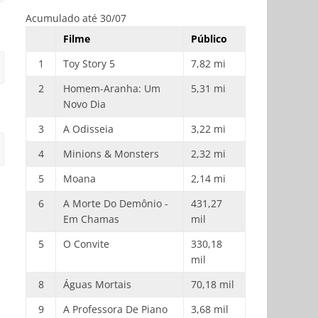
Acumulado até 30/07
Filme
Público
1
Toy Story 5
7,82 mi
2
Homem-Aranha: Um
5,31 mi
Novo Dia
3
A Odisseia
3,22 mi
4
Minions & Monsters
2,32 mi
5
Moana
2,14 mi
6
A Morte Do Demônio -
431,27
Em Chamas
mil
5
O Convite
330,18
mil
8
Águas Mortais
70,18 mil
9
A Professora De Piano
3,68 mil