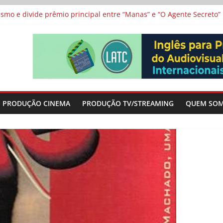
 protagonizam adaptação brasileira de série argentina para o cin
vismo e divide prêmio principal entre “Manas” e “O Agente Secreto”
 de Poker da Última Meia Década no Cinema e na TV
al Curta Cinema
lunos de escolas públicas
PRODUÇÃO CINEMA
PRODUÇÃO TV/STREAMING
QUEM SO