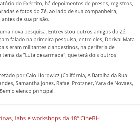
tório do Exército, há depoimentos de presos, registros,
radas e fotos do Zé, ao lado de sua companheira,
 antes de sua prisão.
 uma nova pesquisa. Entrevistou outros amigos do Zé,
ham falado na primeira pesquisa, entre eles, Dorival Mata
s eram militantes clandestinos, na periferia de
 tema da “Luta desarmada”, que terá dois outros
retado por Caio Horowicz (Califórnia, A Batalha da Rua
andes, Samantha Jones, Rafael Protzner, Yara de Novaes,
õem o elenco principal.
icinas, labs e workshops da 18ª CineBH