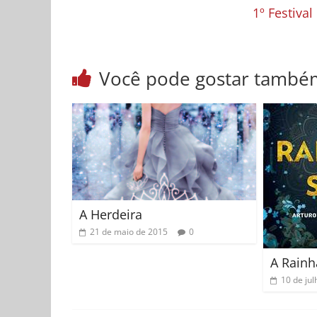
1º Festiva
Você pode gostar també
A Herdeira
21 de maio de 2015
0
A Rainh
10 de ju