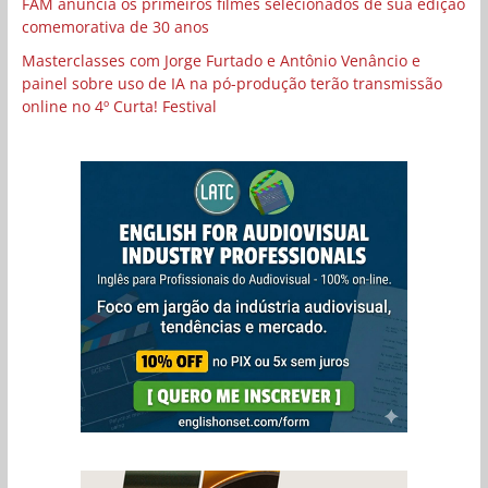
FAM anuncia os primeiros filmes selecionados de sua edição
comemorativa de 30 anos
Masterclasses com Jorge Furtado e Antônio Venâncio e
painel sobre uso de IA na pó-produção terão transmissão
online no 4º Curta! Festival