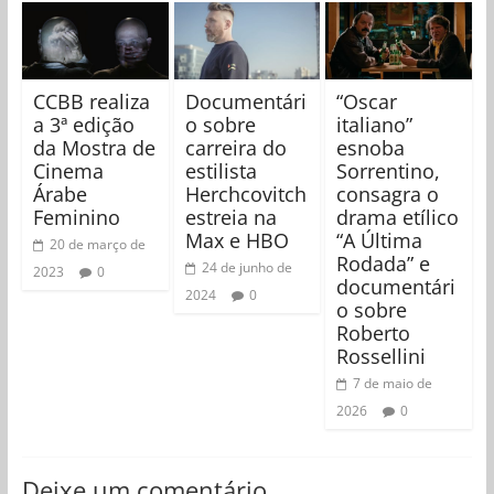
CCBB realiza
Documentári
“Oscar
a 3ª edição
o sobre
italiano”
da Mostra de
carreira do
esnoba
Cinema
estilista
Sorrentino,
Árabe
Herchcovitch
consagra o
Feminino
estreia na
drama etílico
Max e HBO
“A Última
20 de março de
Rodada” e
24 de junho de
2023
0
documentári
2024
0
o sobre
Roberto
Rossellini
7 de maio de
2026
0
Deixe um comentário