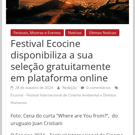
Festivais, Mostras e Eventos
Notícias
Últimas Notícias
Festival Ecocine
disponibiliza a sua
seleção gratuitamente
em plataforma online
28 de outubro de 2024
Redação
0 comentários
Ecocine - Festival Internacional de Cinema Ambiental e Direitos
Humanos
Foto: Cena do curta “Where are You from?”, do
uruguaio Juan Cristiani