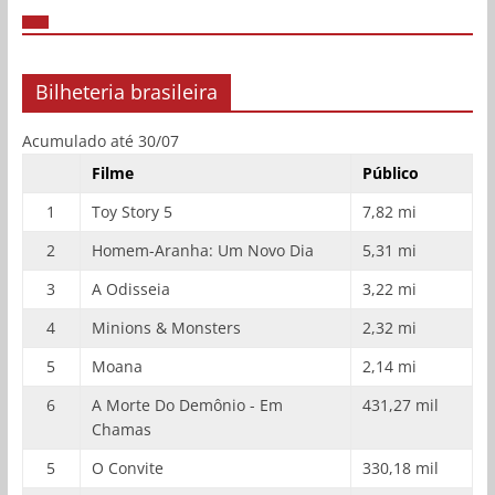
Bilheteria brasileira
Acumulado até 30/07
Filme
Público
1
Toy Story 5
7,82 mi
2
Homem-Aranha: Um Novo Dia
5,31 mi
3
A Odisseia
3,22 mi
4
Minions & Monsters
2,32 mi
5
Moana
2,14 mi
6
A Morte Do Demônio - Em
431,27 mil
Chamas
5
O Convite
330,18 mil