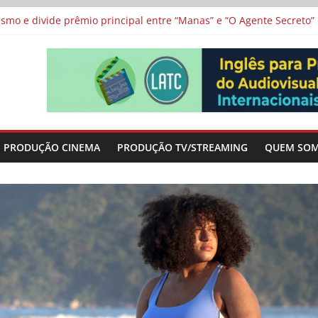
 protagonizam adaptação brasileira de série argentina para o cin
vismo e divide prêmio principal entre “Manas” e “O Agente Secreto”
 de Poker da Última Meia Década no Cinema e na TV
al Curta Cinema
lunos de escolas públicas
PRODUÇÃO CINEMA
PRODUÇÃO TV/STREAMING
QUEM SO