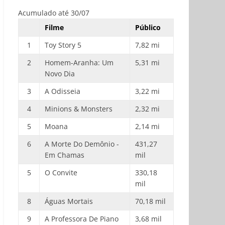
Acumulado até 30/07
Filme
Público
1
Toy Story 5
7,82 mi
2
Homem-Aranha: Um
5,31 mi
Novo Dia
3
A Odisseia
3,22 mi
4
Minions & Monsters
2,32 mi
5
Moana
2,14 mi
6
A Morte Do Demônio -
431,27
Em Chamas
mil
5
O Convite
330,18
mil
8
Águas Mortais
70,18 mil
9
A Professora De Piano
3,68 mil