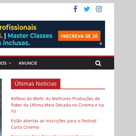
ema
MOS
ANUNCIE
Últimas Notícias
Reflexo do Blefe: As Melhores Produções de
Poker da Última Meia Década no Cinema e na
TV
Estão abertas as inscrições para o Festival
Curta Cinema