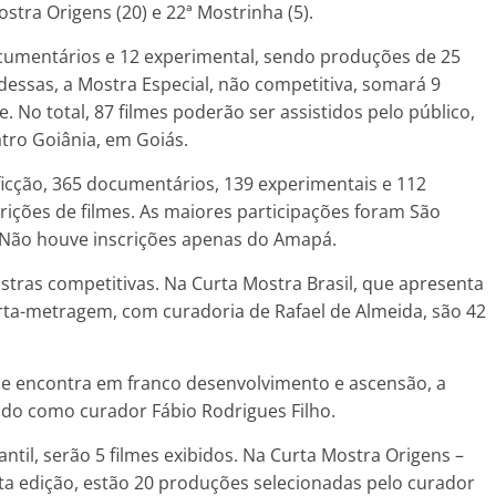
ostra Origens (20) e 22ª Mostrinha (5).
ocumentários e 12 experimental, sendo produções de 25
 dessas, a Mostra Especial, não competitiva, somará 9
. No total, 87 filmes poderão ser assistidos pelo público,
atro Goiânia, em Goiás.
ficção, 365 documentários, 139 experimentais e 112
ições de filmes. As maiores participações foram São
s. Não houve inscrições apenas do Amapá.
stras competitivas. Na Curta Mostra Brasil, que apresenta
a-metragem, com curadoria de Rafael de Almeida, são 42
e se encontra em franco desenvolvimento e ascensão, a
ndo como curador Fábio Rodrigues Filho.
antil, serão 5 filmes exibidos. Na Curta Mostra Origens –
sta edição, estão 20 produções selecionadas pelo curador