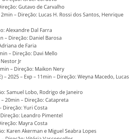
 Direção: Gutavo de Carvalho
– 12min – Direção: Lucas H. Rossi dos Santos, Henrique
ão: Alexandre Dal Farra
min – Direção: Daniel Barosa
Adriana de Faria
3min – Direção: Davi Mello
 Nestor Jr
25min – Direção: Maikon Nery
) – 2025 – Exp – 11min – Direção: Weyna Macedo, Lucas
ção: Samuel Lobo, Rodrigo de Janeiro
c – 20min – Direção: Catapreta
 – Direção: Yuri Costa
– Direção: Leandro Pimentel
 Direção: Mayra Costa
eção: Karen Akerman e Miguel Seabra Lopes
n – Direção: Vitória Vasconcellos