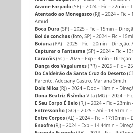
Arame Farpado
(SP) – 2024 – Fic – 22min –
Atentado ao Monegasco
(RJ) – 2024 – Fic 
Amud
Boca Dura
(SP) – 2025 – Fic – 15min – Direç
Boi de conchas
(foto, SP) – 2024 – Fic – 15
Boiuna
(PA) – 2025 – Fic – 20min – Direção: 
Capturar o Fantasma
(SP) – 2024 – Fic – 1
Caracóis
(SC) – 2025 – Exp – 4min – Direção:
Dança dos Vagalumes
(PR) – 2025 – Fic – 
Do Caldeirão da Santa Cruz do Deserto
(CE
Parente, Adeciany Castro, Mariana Smith
Dois Nilos
(RJ) – 2024 – Doc – 18min – Dire
Dona Beatriz Ñsîmba
Vita (MG) – 2024 – Fi
E Seu Corpo É Belo
(RJ) – 2024 – Fic – 23min
Entressonho
(GO) – 2025 – Ani – 14:51min 
Entre Corpos
(AL) – 2024 – Fic – 17:10min –
Enxofre
(RJ) – 2024 – Exp – 14:44min – Dir
Esconde-Esconde
(PE) – 2024 – Fic – 9:51mi