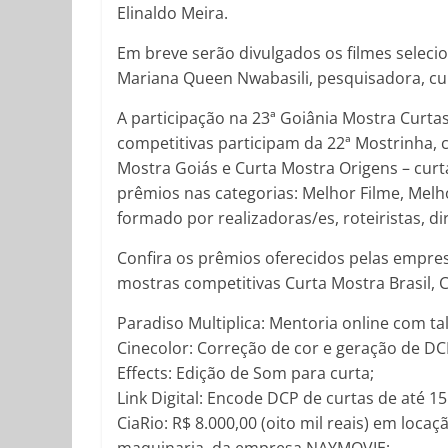
Elinaldo Meira.
Em breve serão divulgados os filmes seleci
Mariana Queen Nwabasili, pesquisadora, cur
A participação na 23ª Goiânia Mostra Curta
competitivas participam da 22ª Mostrinha, c
Mostra Goiás e Curta Mostra Origens – curta
prêmios nas categorias: Melhor Filme, Melhor
formado por realizadoras/es, roteiristas, di
Confira os prêmios oferecidos pelas empres
mostras competitivas Curta Mostra Brasil, 
Paradiso Multiplica: Mentoria online com ta
Cinecolor: Correção de cor e geração de DC
Effects: Edição de Som para curta;
Link Digital: Encode DCP de curtas de até 1
CiaRio: R$ 8.000,00 (oito mil reais) em loc