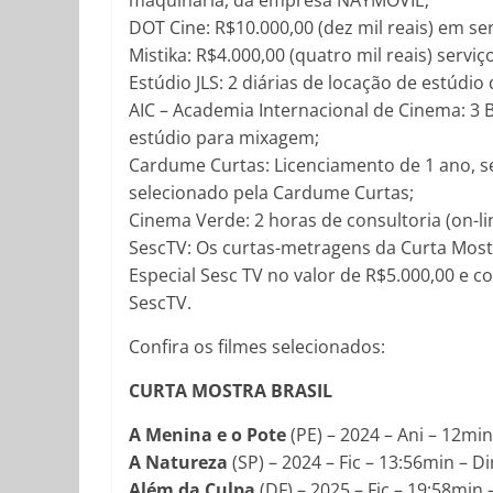
maquinaria, da empresa NAYMOVIE;
DOT Cine: R$10.000,00 (dez mil reais) em s
Mistika: R$4.000,00 (quatro mil reais) serv
Estúdio JLS: 2 diárias de locação de estúdi
AIC – Academia Internacional de Cinema: 3 B
estúdio para mixagem;
Cardume Curtas: Licenciamento de 1 ano, se
selecionado pela Cardume Curtas;
Cinema Verde: 2 horas de consultoria (on-li
SescTV: Os curtas-metragens da Curta Mostr
Especial Sesc TV no valor de R$5.000,00 e 
SescTV.
Confira os filmes selecionados:
CURTA MOSTRA BRASIL
A Menina e o Pote
(PE) – 2024 – Ani – 12mi
A Natureza
(SP) – 2024 – Fic – 13:56min – D
Além da Culpa
(DF) – 2025 – Fic – 19:58min 