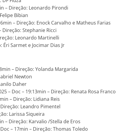
: DF Fiuza
in – Direção: Leonardo Pirondi
 Felipe Bibian
 16min – Direção: Enock Carvalho e Matheus Farias
– Direção: Stephanie Ricci
Direção: Leonardo Martinelli
: Éri Sarmet e Jocimar Dias Jr
:08min – Direção: Yolanda Margarida
Gabriel Newton
Danilo Daher
025 – Doc – 19:13min – Direção: Renata Rosa Franco
min – Direção: Lidiana Reis
– Direção: Leandro Pimentel
ão: Larissa Siqueira
n – Direção: Karvalio /Stella de Eros
 Doc – 17min – Direção: Thomas Toledo