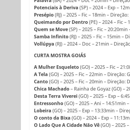
Palavra
(BA) – 2024 – Doc – 20min – Direção
Potenciais à Deriva
(SP) – 2024 – Exp – 12m
Presépio
(RJ) – 2025 – Fic – 18min – Direção:
Queimando por Dentro
(PE) – 2024 – Fic –
Quem se Move
(SP) – 2025 – Fic – 20:20min 
Samba Infinito
(RJ) – 2025 – Fic – 15min – 
Vollúpya
(RJ) – 2024 – Doc – 21min – Direção
CURTA MOSTRA GOIÁS
A Mulher Esqueleto
(GO) – 2025 – Fic – 21
A Tela
(GO) – 2025 – Fic – 22min – Direção: 
Canto
(GO) – 2025 – Fic – 20min – Direção: 
Chica Machado
– Rainha de Goyaz (GO) – 2
Desta Terra Viverei
(GO) – 2025 – Exp – 6:45
Entressonho
(GO) – 2025 – Ani – 14:51min 
Lobeira
(GO) – 2025 – Exp – 13:33min – Direç
O conto da Bixa
(GO) – 2024 – Exp – 11:13mi
O Lado Que A Cidade Não Vê
(GO) – 2025 –