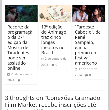
Recorte da
13ª edição
“Faroeste
programaçã
do Animage
Caboclo”, de
o da 27ª
traz cinco
René
edição da
longas
Sampaio,
Mostra de
inéditos no
ganha
Tiradentes
Brasil
prêmio em
pode ser
festival
2 de outubro de
assistido
americano
2023
0
online
17 de abril de
25 de janeiro de
2014
0
2024
0
3 thoughts on “
Conexões Gramado
Film Market recebe inscrições até