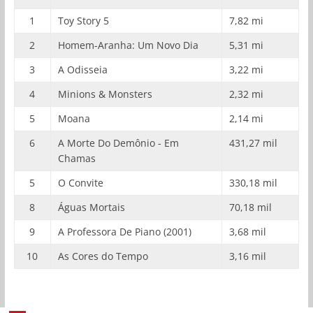
1
Toy Story 5
7,82 mi
2
Homem-Aranha: Um Novo Dia
5,31 mi
3
A Odisseia
3,22 mi
4
Minions & Monsters
2,32 mi
5
Moana
2,14 mi
6
A Morte Do Demônio - Em
431,27 mil
Chamas
5
O Convite
330,18 mil
8
Águas Mortais
70,18 mil
9
A Professora De Piano (2001)
3,68 mil
10
As Cores do Tempo
3,16 mil