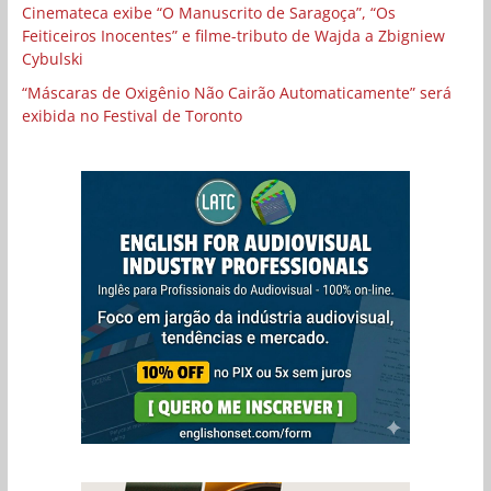
Cinemateca exibe “O Manuscrito de Saragoça”, “Os
Feiticeiros Inocentes” e filme-tributo de Wajda a Zbigniew
Cybulski
“Máscaras de Oxigênio Não Cairão Automaticamente” será
exibida no Festival de Toronto