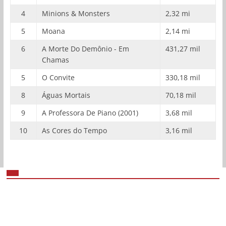
4
Minions & Monsters
2,32 mi
5
Moana
2,14 mi
6
A Morte Do Demônio - Em
431,27 mil
Chamas
5
O Convite
330,18 mil
8
Águas Mortais
70,18 mil
9
A Professora De Piano (2001)
3,68 mil
10
As Cores do Tempo
3,16 mil