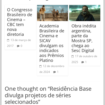
O Congresso
Brasileiro de
Cinema –
CBC tem
Academia
Obra inédita
nova
Brasileira de
argentina,
diretoria
Cinema e
parte da
SICAV
Mostra SP,
13 de março de
divulgam os
chega ao
2017
0
indicados
Sesc Digital
aos Prêmios
17 de outubro de
Platino
2025
1
12 de dezembro
de 2024
1
One thought on “
Residência Base
divulga projetos de séries
selecionados
”