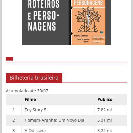
Bilheteria brasileira
Acumulado até 30/07
Filme
Público
1
Toy Story 5
7,82 mi
2
Homem-Aranha: Um Novo Dia
5,31 mi
3
A Odisseia
3,22 mi