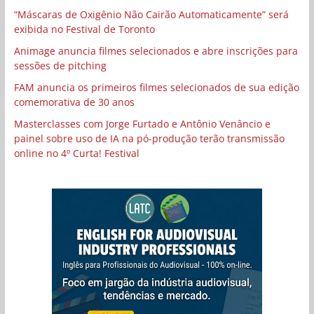
“Máscaras de Oxigênio Não Cairão Automaticamente” será
exibida no Festival de Toronto
Animage anuncia filmes selecionados e abre inscrições para
sessões de pitching
FAM anuncia os primeiros filmes selecionados de sua edição
comemorativa de 30 anos
Masterclasses com Jorge Furtado e Antônio Venâncio e
painel sobre uso de IA na pó-produção terão transmissão
online no 4º Curta! Festival