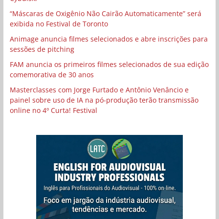
“Máscaras de Oxigênio Não Cairão Automaticamente” será
exibida no Festival de Toronto
Animage anuncia filmes selecionados e abre inscrições para
sessões de pitching
FAM anuncia os primeiros filmes selecionados de sua edição
comemorativa de 30 anos
Masterclasses com Jorge Furtado e Antônio Venâncio e
painel sobre uso de IA na pó-produção terão transmissão
online no 4º Curta! Festival