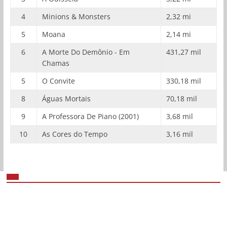
4
Minions & Monsters
2,32 mi
5
Moana
2,14 mi
6
A Morte Do Demônio - Em
431,27 mil
Chamas
5
O Convite
330,18 mil
8
Águas Mortais
70,18 mil
9
A Professora De Piano (2001)
3,68 mil
10
As Cores do Tempo
3,16 mil