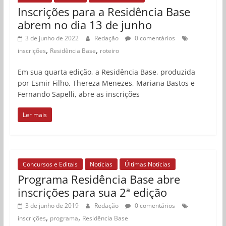
Inscrições para a Residência Base
abrem no dia 13 de junho
3 de junho de 2022
Redação
0 comentários
,
,
inscrições
Residência Base
roteiro
Em sua quarta edição, a Residência Base, produzida
por Esmir Filho, Thereza Menezes, Mariana Bastos e
Fernando Sapelli, abre as inscrições
Ler mais
Concursos e Editais
Notícias
Últimas Notícias
Programa Residência Base abre
inscrições para sua 2ª edição
3 de junho de 2019
Redação
0 comentários
,
,
inscrições
programa
Residência Base