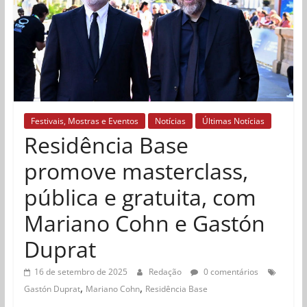
Festivais, Mostras e Eventos
Notícias
Últimas Notícias
Residência Base
promove masterclass,
pública e gratuita, com
Mariano Cohn e Gastón
Duprat
16 de setembro de 2025
Redação
0 comentários
,
,
Gastón Duprat
Mariano Cohn
Residência Base