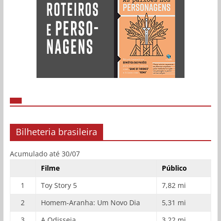
Bilheteria brasileira
Acumulado até 30/07
Filme
Público
1
Toy Story 5
7,82 mi
2
Homem-Aranha: Um Novo Dia
5,31 mi
3
A Odisseia
3,22 mi