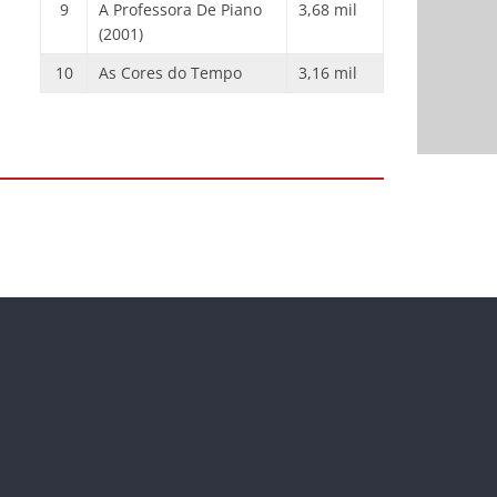
9
A Professora De Piano
3,68 mil
(2001)
10
As Cores do Tempo
3,16 mil