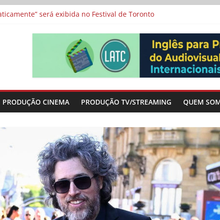
icamente” será exibida no Festival de Toronto
 protagonizam adaptação brasileira de série argentina para o cin
vismo e divide prêmio principal entre “Manas” e “O Agente Secreto”
-metragens sobre envelhecimento criados a partir de histórias de
a”, “Os Feiticeiros Inocentes” e filme-tributo de Wajda a Zbigniew
PRODUÇÃO CINEMA
PRODUÇÃO TV/STREAMING
QUEM SO