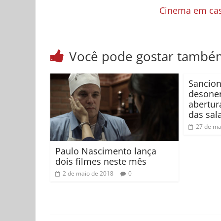
Cinema em cas
Você pode gostar també
Sancion
desoner
abertur
das sal
27 de ma
Paulo Nascimento lança
dois filmes neste mês
2 de maio de 2018
0