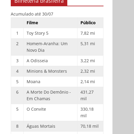
Bilheteria brasileira
Acumulado até 30/07
Filme
Público
1
Toy Story 5
7,82 mi
2
Homem-Aranha: Um
5,31 mi
Novo Dia
3
A Odisseia
3,22 mi
4
Minions & Monsters
2,32 mi
5
Moana
2,14 mi
6
A Morte Do Demônio -
431,27
Em Chamas
mil
5
O Convite
330,18
mil
8
Águas Mortais
70,18 mil