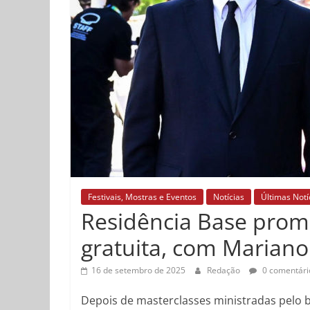
Festivais, Mostras e Eventos
Notícias
Últimas Notí
Residência Base promo
gratuita, com Marian
16 de setembro de 2025
Redação
0 comentári
Depois de masterclasses ministradas pelo br