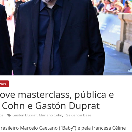
cias
ve masterclass, pública e
o Cohn e Gastón Duprat
,
,
os
Gastón Duprat
Mariano Cohn
Residência Base
asileiro Marcelo Caetano (“Baby”) e pela francesa Céline