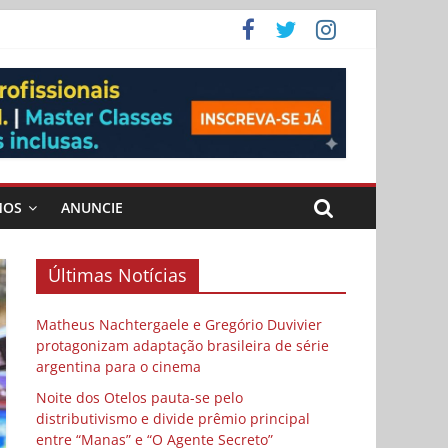
ema
 vida
 Cybulski
MOS
ANUNCIE
Últimas Notícias
Matheus Nachtergaele e Gregório Duvivier
protagonizam adaptação brasileira de série
argentina para o cinema
Noite dos Otelos pauta-se pelo
distributivismo e divide prêmio principal
entre “Manas” e “O Agente Secreto”