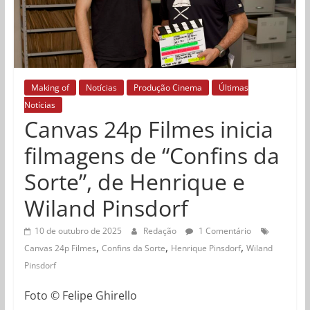
Making of
Notícias
Produção Cinema
Últimas
Notícias
Canvas 24p Filmes inicia
filmagens de “Confins da
Sorte”, de Henrique e
Wiland Pinsdorf
10 de outubro de 2025
Redação
1 Comentário
,
,
,
Canvas 24p Filmes
Confins da Sorte
Henrique Pinsdorf
Wiland
Pinsdorf
Foto © Felipe Ghirello