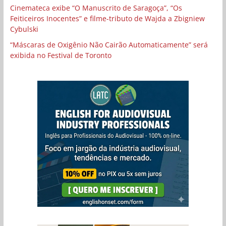
Cinemateca exibe “O Manuscrito de Saragoça”, “Os
Feiticeiros Inocentes” e filme-tributo de Wajda a Zbigniew
Cybulski
“Máscaras de Oxigênio Não Cairão Automaticamente” será
exibida no Festival de Toronto