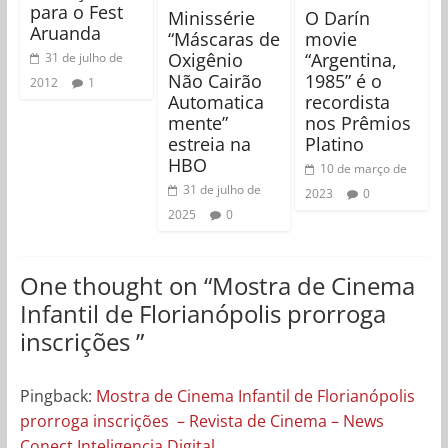
para o Fest
Minissérie
O Darín
Aruanda
“Máscaras de
movie
Oxigênio
“Argentina,
31 de julho de
Não Cairão
1985” é o
2012
1
Automatica
recordista
mente”
nos Prêmios
estreia na
Platino
HBO
10 de março de
31 de julho de
2023
0
2025
0
One thought on “
Mostra de Cinema
Infantil de Florianópolis prorroga
inscrições
”
Pingback:
Mostra de Cinema Infantil de Florianópolis
prorroga inscrições – Revista de Cinema – News
Conect Inteligencia Digital