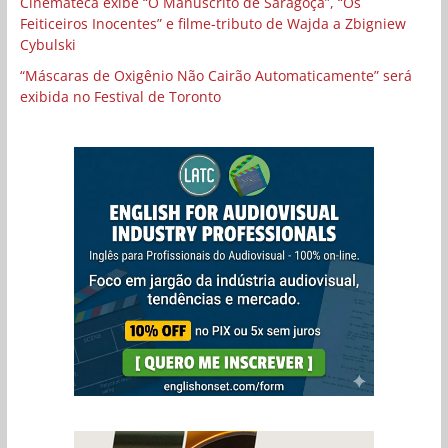
Cinemateca exibe “O Manuscrito de Saragoça”, “Os
Feiticeiros Inocentes” e filme-tributo de Wajda a Zbigniew
Cybulski
“Máscaras de Oxigênio Não Cairão Automaticamente” será
exibida no Festival de Toronto