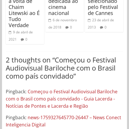
a volta de
dedicada ao
selecionado
Chaim
cinema
pelo Festival
Litewski ao É
nacional
de Cannes
Tudo
6 de novembro
23 de abril de
Verdade
de 2018
0
2013
0
9 de abril de
2021
0
2 thoughts on “
Começou o Festival
Audiovisual Bariloche com o Brasil
como país convidado
”
Pingback:
Começou o Festival Audiovisual Bariloche
com o Brasil como país convidado - Guia Lacerda -
Notícias de Pontes e Lacerda e Região
Pingback:
news-1759327645770-26447 – News Conect
Inteligencia Digital