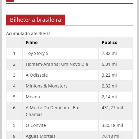
Bilheteria brasileira
Acumulado até 30/07
Filme
Público
1
Toy Story 5
7,82 mi
2
Homem-Aranha: Um Novo Dia
5,31 mi
3
A Odisseia
3,22 mi
4
Minions & Monsters
2,32 mi
5
Moana
2,14 mi
6
A Morte Do Demônio - Em
431,27 mil
Chamas
5
O Convite
330,18 mil
8
Águas Mortais
70,18 mil