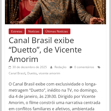
Estreias
Notícias
Últimas Notícias
Canal Brasil exibe
“Duetto”, de Vicente
Amorim
30 de dezembro de 2025
Redação
0 comentários
,
,
Canal Brasil
Duetto
vicente amorim
O Canal Brasil exibe com exclusividade o longa-
metragem “Duetto”, inédito na TV, no domingo,
dia 4 de janeiro, às 23h30. Dirigido por Vicente
Amorim, o filme constrói uma narrativa centrada
em conflitos familiares e afetivos, ambientada