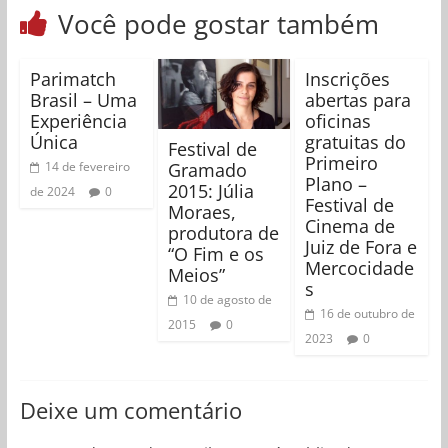
Você pode gostar também
Parimatch
Inscrições
Brasil – Uma
abertas para
Experiência
oficinas
Única
gratuitas do
Festival de
Primeiro
Gramado
14 de fevereiro
Plano –
2015: Júlia
de 2024
0
Festival de
Moraes,
Cinema de
produtora de
Juiz de Fora e
“O Fim e os
Mercocidade
Meios”
s
10 de agosto de
16 de outubro de
2015
0
2023
0
Deixe um comentário