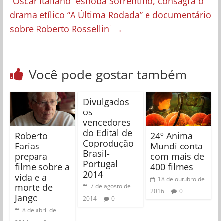
“Oscar italiano” esnoba Sorrentino, consagra o
drama etílico “A Última Rodada” e documentário
sobre Roberto Rossellini
→
Você pode gostar também
Divulgados
os
vencedores
do Edital de
Roberto
24º Anima
Coprodução
Farias
Mundi conta
Brasil-
prepara
com mais de
Portugal
filme sobre a
400 filmes
2014
vida e a
18 de outubro de
morte de
7 de agosto de
2016
0
Jango
2014
0
8 de abril de