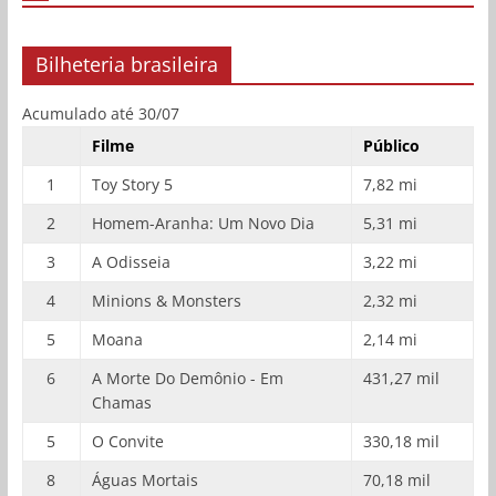
Bilheteria brasileira
Acumulado até 30/07
Filme
Público
1
Toy Story 5
7,82 mi
2
Homem-Aranha: Um Novo Dia
5,31 mi
3
A Odisseia
3,22 mi
4
Minions & Monsters
2,32 mi
5
Moana
2,14 mi
6
A Morte Do Demônio - Em
431,27 mil
Chamas
5
O Convite
330,18 mil
8
Águas Mortais
70,18 mil