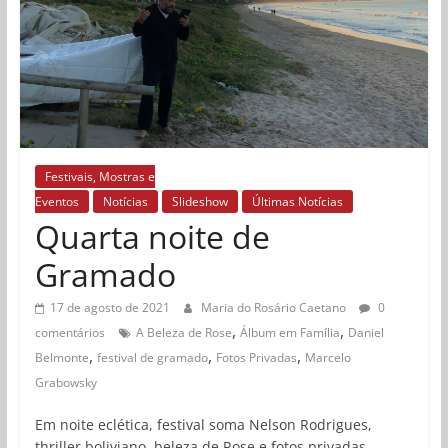
Festivais, Mostras e
Eventos
Notícias
Slideshow
Últimas Notícias
Quarta noite de
Gramado
17 de agosto de 2021
Maria do Rosário Caetano
0
,
,
comentários
A Beleza de Rose
Álbum em Família
Daniel
,
,
,
Belmonte
festival de gramado
Fotos Privadas
Marcelo
Grabowsky
Em noite eclética, festival soma Nelson Rodrigues,
thriller boliviano, beleza de Rose e fotos privadas