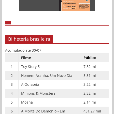
Bilheteria brasileira
Acumulado até 30/07
Filme
Público
1
Toy Story 5
7,82 mi
2
Homem-Aranha: Um Novo Dia
5,31 mi
3
A Odisseia
3,22 mi
4
Minions & Monsters
2,32 mi
5
Moana
2,14 mi
6
A Morte Do Demônio - Em
431,27 mil