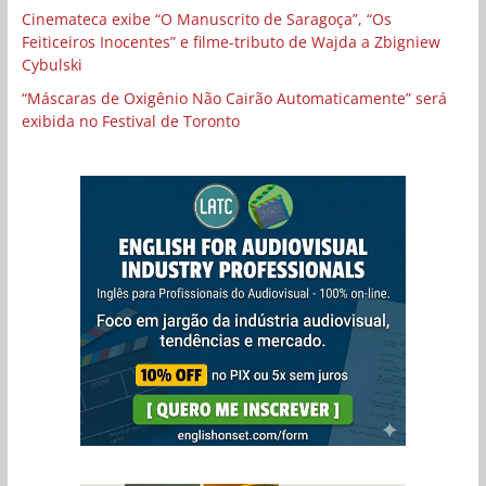
Cinemateca exibe “O Manuscrito de Saragoça”, “Os
Feiticeiros Inocentes” e filme-tributo de Wajda a Zbigniew
Cybulski
“Máscaras de Oxigênio Não Cairão Automaticamente” será
exibida no Festival de Toronto