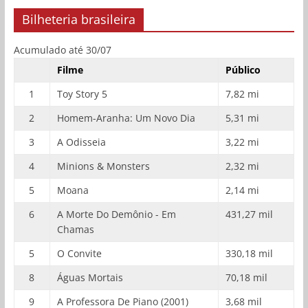
Bilheteria brasileira
Acumulado até 30/07
Filme
Público
1
Toy Story 5
7,82 mi
2
Homem-Aranha: Um Novo Dia
5,31 mi
3
A Odisseia
3,22 mi
4
Minions & Monsters
2,32 mi
5
Moana
2,14 mi
6
A Morte Do Demônio - Em
431,27 mil
Chamas
5
O Convite
330,18 mil
8
Águas Mortais
70,18 mil
9
A Professora De Piano (2001)
3,68 mil