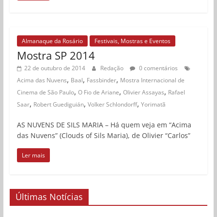
Almanaque da Rosário
Festivais, Mostras e Eventos
Mostra SP 2014
22 de outubro de 2014
Redação
0 comentários
,
,
,
Acima das Nuvens
Baal
Fassbinder
Mostra Internacional de
,
,
,
Cinema de São Paulo
O Fio de Ariane
Olivier Assayas
Rafael
,
,
,
Saar
Robert Guediguián
Volker Schlondorff
Yorimatã
AS NUVENS DE SILS MARIA – Há quem veja em “Acima
das Nuvens” (Clouds of Sils Maria), de Olivier “Carlos”
Ler mais
Últimas Notícias