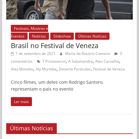
Festivais, Mostras e
Eventos
Notícias
Slideshow
Últimas Notícias
Brasil no Festival de Veneza
1 de setembro de 2021
Maria do Rosário Caetano
0
,
,
,
comentários
7 Prisioneiros
A Salamandra
Alex Carvalho
,
,
,
Alex Moratto
Aly Muritiba
Deserto Particular
Festival de Veneza
Cinco filmes, um deles com Rodrigo Santoro,
representam o país no evento
Ler mais
Últimas Notícias