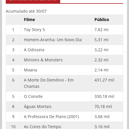
Acumulado até 30/07
Filme
Público
1
Toy Story 5
7,82 mi
2
Homem-Aranha: Um Novo Dia
5,31 mi
3
A Odisseia
3,22 mi
4
Minions & Monsters
2,32 mi
5
Moana
2,14 mi
6
A Morte Do Demônio - Em
431,27 mil
Chamas
5
O Convite
330,18 mil
8
Águas Mortais
70,18 mil
9
A Professora De Piano (2001)
3,68 mil
10
As Cores do Tempo
3,16 mil