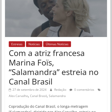
Estreias
Notícias
Últimas Notícias
Com a atriz francesa
Marina Foïs,
“Salamandra” estreia no
Canal Brasil
27 de setembro de 2024
Redação
0 comentários
,
,
Alex Carvalho
Canal Brasil
Salamandra
Coprodução do Canal Brasil, o longa-metragem
“Salamandra”, dirigido por Alex Carvalho, estreia no