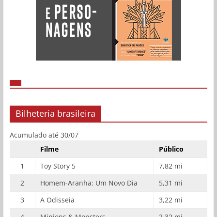
Bilheteria brasileira
Acumulado até 30/07
Filme
Público
1
Toy Story 5
7,82 mi
2
Homem-Aranha: Um Novo Dia
5,31 mi
3
A Odisseia
3,22 mi
4
Minions & Monsters
2,32 mi