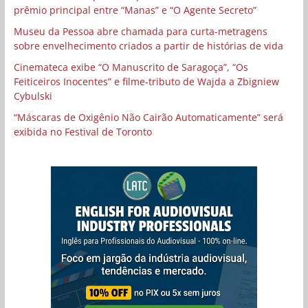
prêmio principal entre “Manas” e “O Agente Secreto”
Museu da Pessoa abre chamada para curta-metragens
sobre envelhecimento criados a partir de histórias de vida
Cinemateca exibe “O Manuscrito de Saragoça”, “Os
Feiticeiros Inocentes” e filme-tributo de Wajda a Zbigniew
Cybulski
“Máscaras de Oxigênio Não Cairão Automaticamente” será
exibida no Festival de Toronto