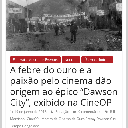
Festivais, Mostras e Eventos
Notícias
Últimas Notícias
A febre do ouro e a
paixão pelo cinema dão
origem ao épico “Dawson
City”, exibido na CineOP
19 de junho de 2018
Redação
0 comentários
Bill
,
,
Morrison
CineOP - Mostra de Cinema de Ouro Preto
Dawson City
Tempo Congelado