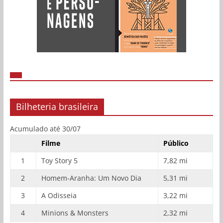
Bilheteria brasileira
Acumulado até 30/07
Filme
Público
1
Toy Story 5
7,82 mi
2
Homem-Aranha: Um Novo Dia
5,31 mi
3
A Odisseia
3,22 mi
4
Minions & Monsters
2,32 mi