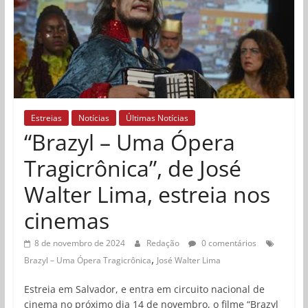
Estreias
Notícias
Últimas Notícias
“Brazyl – Uma Ópera
Tragicrônica”, de José
Walter Lima, estreia nos
cinemas
8 de novembro de 2024
Redação
0 comentários
,
Brazyl – Uma Ópera Tragicrônica
José Walter Lima
Estreia em Salvador, e entra em circuito nacional de
cinema no próximo dia 14 de novembro, o filme “Brazyl