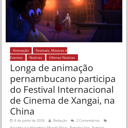
Animação
Festivais, Mostras e
Eventos
Notícias
Últimas Notícias
Longa de animação
pernambucano participa
do Festival Internacional
de Cinema de Xangai, na
China
8 de junho de 2026
Redação
2 Comentários
,
,
Amadeo e o Hipotético Mundo Novo
Brenda Lígia
Everton