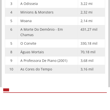
3
A Odisseia
3,22 mi
4
Minions & Monsters
2,32 mi
5
Moana
2,14 mi
6
A Morte Do Demônio - Em
431,27 mil
Chamas
5
O Convite
330,18 mil
8
Águas Mortais
70,18 mil
9
A Professora De Piano (2001)
3,68 mil
10
As Cores do Tempo
3,16 mil