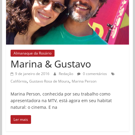
Almanaque da Rosário
Marina & Gustavo
9 de janeiro de 2016
Redação
0 comentários
,
,
Califórnia
Gustavo Rosa de Moura
Marina Person
Marina Person, conhecida por seu trabalho como
apresentadora na MTV, está agora em seu habitat
natural: o cinema. E na
Ler mais