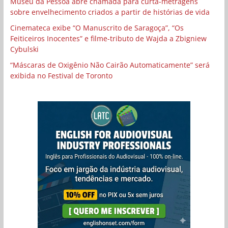
Museu da Pessoa abre chamada para curta-metragens
sobre envelhecimento criados a partir de histórias de vida
Cinemateca exibe “O Manuscrito de Saragoça”, “Os
Feiticeiros Inocentes” e filme-tributo de Wajda a Zbigniew
Cybulski
“Máscaras de Oxigênio Não Cairão Automaticamente” será
exibida no Festival de Toronto