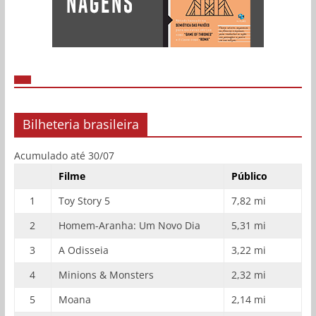
Bilheteria brasileira
Acumulado até 30/07
Filme
Público
1
Toy Story 5
7,82 mi
2
Homem-Aranha: Um Novo Dia
5,31 mi
3
A Odisseia
3,22 mi
4
Minions & Monsters
2,32 mi
5
Moana
2,14 mi