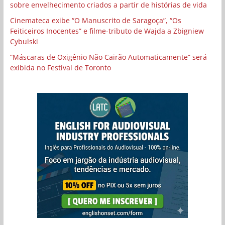
sobre envelhecimento criados a partir de histórias de vida
Cinemateca exibe “O Manuscrito de Saragoça”, “Os
Feiticeiros Inocentes” e filme-tributo de Wajda a Zbigniew
Cybulski
“Máscaras de Oxigênio Não Cairão Automaticamente” será
exibida no Festival de Toronto