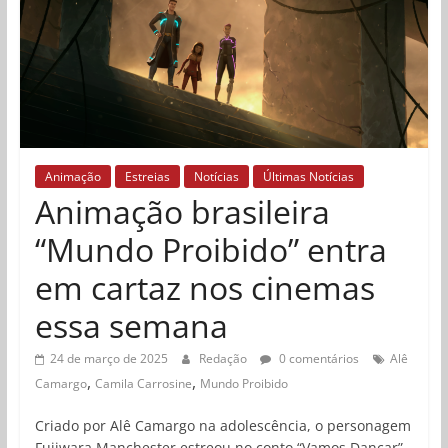
Animação
Estreias
Notícias
Últimas Notícias
Animação brasileira
“Mundo Proibido” entra
em cartaz nos cinemas
essa semana
24 de março de 2025
Redação
0 comentários
Alê
,
,
Camargo
Camila Carrosine
Mundo Proibido
Criado por Alê Camargo na adolescência, o personagem
Fujiwara Manchester estreou no conto “Vamos Dançar”,