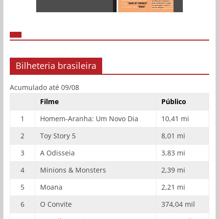
Bilheteria brasileira
Acumulado até 09/08
Filme
Público
1
Homem-Aranha: Um Novo Dia
10,41 mi
2
Toy Story 5
8,01 mi
3
A Odisseia
3,83 mi
4
Minions & Monsters
2,39 mi
5
Moana
2,21 mi
6
O Convite
374,04 mil