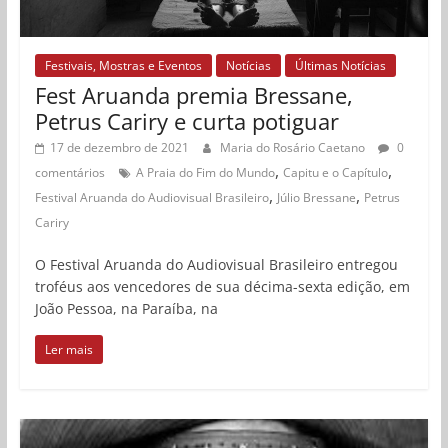
Festivais, Mostras e Eventos
Notícias
Últimas Notícias
Fest Aruanda premia Bressane,
Petrus Cariry e curta potiguar
17 de dezembro de 2021
Maria do Rosário Caetano
0
,
,
comentários
A Praia do Fim do Mundo
Capitu e o Capítulo
,
,
Festival Aruanda do Audiovisual Brasileiro
Júlio Bressane
Petrus
Cariry
O Festival Aruanda do Audiovisual Brasileiro entregou
troféus aos vencedores de sua décima-sexta edição, em
João Pessoa, na Paraíba, na
Ler mais