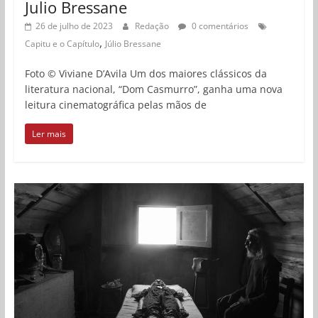
Julio Bressane
26 de julho de 2023
Redação
0 comentários
,
Capitu e o Capítulo
Júlio Bressane
Foto © Viviane D’Avila Um dos maiores clássicos da
literatura nacional, “Dom Casmurro”, ganha uma nova
leitura cinematográfica pelas mãos de
Ler mais