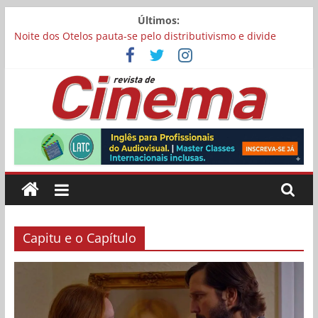
Pular
Últimos:
Matheus Nachtergaele e Gregório Duvivier protagonizam
para
adaptação brasileira de série argentina para o cinema
o
Noite dos Otelos pauta-se pelo distributivismo e divide
conteúdo
prêmio principal entre “Manas” e “O Agente Secreto”
Reflexo do Blefe: As Melhores Produções de Poker da Última
Meia Década no Cinema e na TV
Estão abertas as inscrições para o Festival Curta Cinema
Revista
Concurso Cine.Ema abre inscrições para alunos de escolas
públicas
de
Cinema
Capitu e o Capítulo
Online