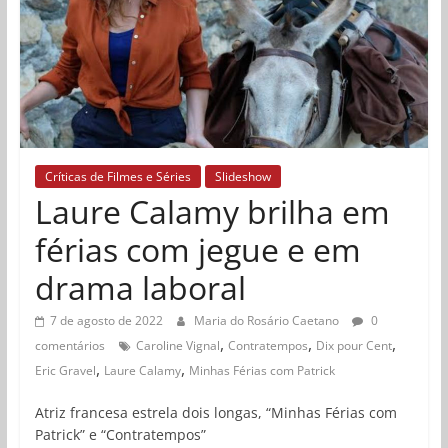
Críticas de Filmes e Séries
Slideshow
Laure Calamy brilha em
férias com jegue e em
drama laboral
7 de agosto de 2022
Maria do Rosário Caetano
0
,
,
,
comentários
Caroline Vignal
Contratempos
Dix pour Cent
,
,
Eric Gravel
Laure Calamy
Minhas Férias com Patrick
Atriz francesa estrela dois longas, “Minhas Férias com
Patrick” e “Contratempos”