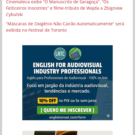
Cinemateca exibe “O Manuscrito de Saragoça”, “Os
Feiticeiros Inocentes” e filme-tributo de Wajda a Zbigniew
Cybulski
“Máscaras de Oxigênio Não Cairão Automaticamente” será
exibida no Festival de Toronto