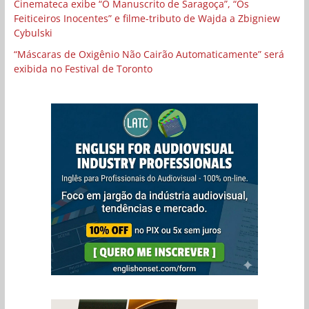
Cinemateca exibe “O Manuscrito de Saragoça”, “Os
Feiticeiros Inocentes” e filme-tributo de Wajda a Zbigniew
Cybulski
“Máscaras de Oxigênio Não Cairão Automaticamente” será
exibida no Festival de Toronto