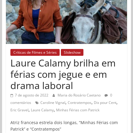
Críticas de Filmes e Séries
Slideshow
Laure Calamy brilha em
férias com jegue e em
drama laboral
7 de agosto de 2022
Maria do Rosário Caetano
0
,
,
,
comentários
Caroline Vignal
Contratempos
Dix pour Cent
,
,
Eric Gravel
Laure Calamy
Minhas Férias com Patrick
Atriz francesa estrela dois longas, “Minhas Férias com
Patrick” e “Contratempos”