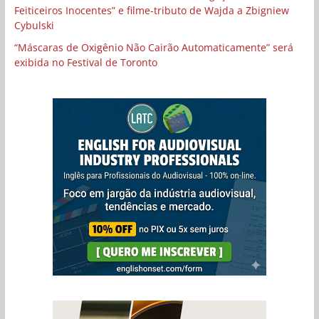
Feiticeiros Inocentes” e filme-tributo de Wajda a Zbigniew
Cybulski
“Máscaras de Oxigênio Não Cairão Automaticamente” será
exibida no Festival de Toronto