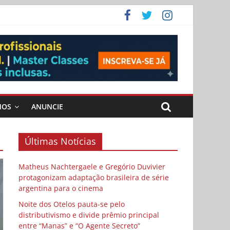
ema
 vida
 Cybulski
MOS
ANUNCIE
Últimas Notícias
Matheus Nachtergaele e Gregório Duvivier
protagonizam adaptação brasileira de série
argentina para o cinema
Noite dos Otelos pauta-se pelo
distributivismo e divide prêmio principal
entre “Manas” e “O Agente Secreto”