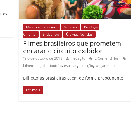
s os
Matérias Especiais
Notícias
Produção
Cinema
Slideshow
Últimas Notícias
Filmes brasileiros que prometem
encarar o circuito exibidor
6 de outubro de 2018
Redação
2 Comentários
,
,
,
,
bilheterias
distribuição
estreias
exibição
lançamentos
Bilheterias brasileiras caem de forma preocupante
Ler mais