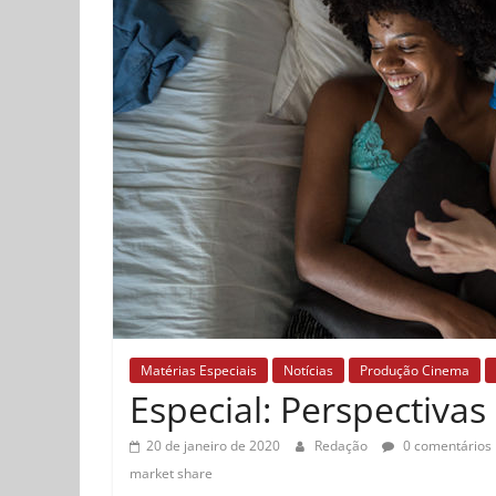
Matérias Especiais
Notícias
Produção Cinema
Especial: Perspectivas
20 de janeiro de 2020
Redação
0 comentários
market share