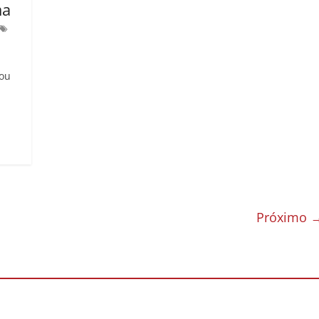
ma
rou
Próximo 