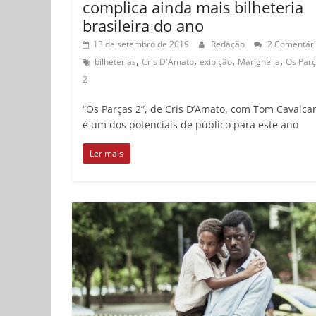
complica ainda mais bilheteria
brasileira do ano
13 de setembro de 2019
Redação
2 Comentári
,
,
,
,
bilheterias
Cris D'Amato
exibição
Marighella
Os Par
2
“Os Parças 2”, de Cris D’Amato, com Tom Cavalcan
é um dos potenciais de público para este ano
Ler mais