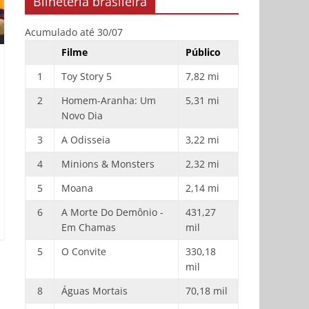
Bilheteria brasileira
Acumulado até 30/07
Filme
Público
1
Toy Story 5
7,82 mi
2
Homem-Aranha: Um
5,31 mi
Novo Dia
3
A Odisseia
3,22 mi
4
Minions & Monsters
2,32 mi
5
Moana
2,14 mi
6
A Morte Do Demônio -
431,27
Em Chamas
mil
5
O Convite
330,18
mil
8
Águas Mortais
70,18 mil