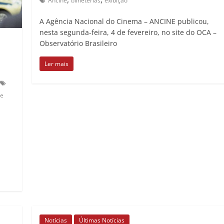
Ancine
bilheterias
exibição
A Agência Nacional do Cinema – ANCINE publicou,
nesta segunda-feira, 4 de fevereiro, no site do OCA –
Observatório Brasileiro
Ler mais
ue
Notícias
Últimas Notícias