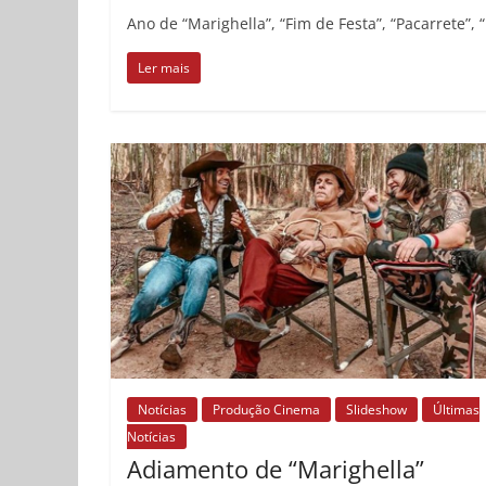
Ano de “Marighella”, “Fim de Festa”, “Pacarrete”, 
Ler mais
Notícias
Produção Cinema
Slideshow
Últimas
Notícias
Adiamento de “Marighella”