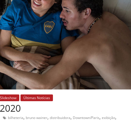
Slideshow
Últimas Notícias
 2020
,
,
,
,
,
bilheteria
bruno wainer
distribuidora
Downtown/Paris
exibição