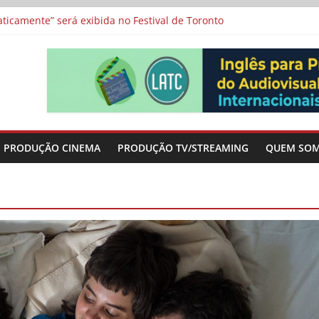
icamente” será exibida no Festival de Toronto
 protagonizam adaptação brasileira de série argentina para o cin
vismo e divide prêmio principal entre “Manas” e “O Agente Secreto”
-metragens sobre envelhecimento criados a partir de histórias de
a”, “Os Feiticeiros Inocentes” e filme-tributo de Wajda a Zbigniew
PRODUÇÃO CINEMA
PRODUÇÃO TV/STREAMING
QUEM SO