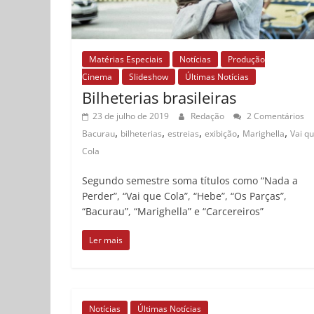
Matérias Especiais
Notícias
Produção
Cinema
Slideshow
Últimas Notícias
Bilheterias brasileiras
23 de julho de 2019
Redação
2 Comentários
,
,
,
,
,
Bacurau
bilheterias
estreias
exibição
Marighella
Vai q
Cola
Segundo semestre soma títulos como “Nada a
Perder”, “Vai que Cola”, “Hebe”, “Os Parças”,
“Bacurau”, “Marighella” e “Carcereiros”
Ler mais
Notícias
Últimas Notícias