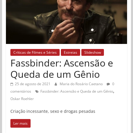
Críticas de Filmes e Séries
Estreias
Slideshow
Fassbinder: Ascensão e
Queda de um Gênio
25 de agosto de 2021
Maria do Rosário Caetano
0
,
comentários
Fassbinder: Ascensão e Queda de um Gênio
Oskar Roehler
Criação incessante, sexo e drogas pesadas
Ler mais