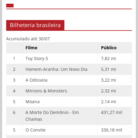
Bilheteria brasileira
Acumulado até 30/07
Filme
Público
1
Toy Story 5
7,82 mi
2
Homem-Aranha: Um Novo Dia
5,31 mi
3
A Odisseia
3,22 mi
4
Minions & Monsters
2,32 mi
5
Moana
2,14 mi
6
A Morte Do Demônio - Em
431,27 mil
Chamas
5
O Convite
330,18 mil