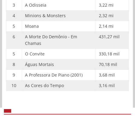
3
A Odisseia
3,22 mi
4
Minions & Monsters
2,32 mi
5
Moana
2,14 mi
6
A Morte Do Demônio - Em
431,27 mil
Chamas
5
O Convite
330,18 mil
8
Águas Mortais
70,18 mil
9
A Professora De Piano (2001)
3,68 mil
10
As Cores do Tempo
3,16 mil