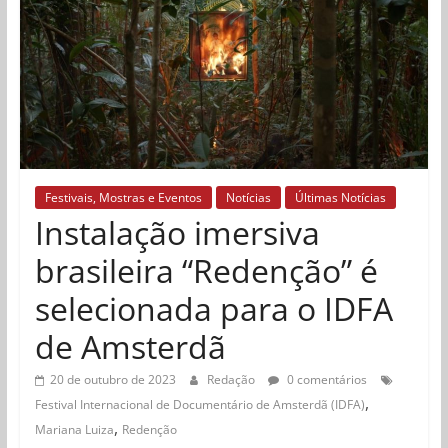
Festivais, Mostras e Eventos
Notícias
Últimas Notícias
Instalação imersiva
brasileira “Redenção” é
selecionada para o IDFA
de Amsterdã
20 de outubro de 2023
Redação
0 comentários
,
Festival Internacional de Documentário de Amsterdã (IDFA)
,
Mariana Luiza
Redenção