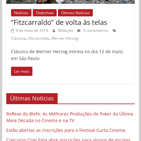
Notícias
Slideshow
Últimas Notícias
“Fitzcarraldo” de volta às telas
9 de maio de 2016
Redação
0 comentários
,
,
Clássica
Fitzcarraldo
Werner Herzog
Clássico de Werner Herzog estreia no dia 12 de maio,
em São Paulo
Ler mais
Últimas Notícias
Reflexo do Blefe: As Melhores Produções de Poker da Última
Meia Década no Cinema e na TV
Estão abertas as inscrições para o Festival Curta Cinema
Concurso Cine.Ema abre inscrições para alunos de escolas