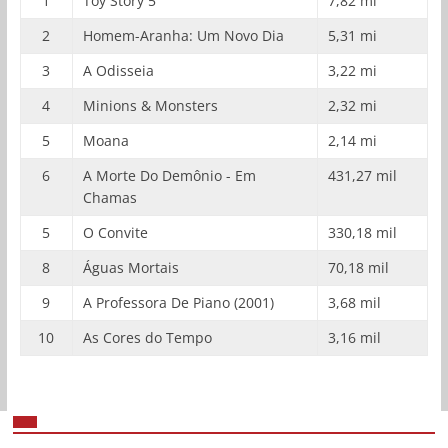
1
Toy Story 5
7,82 mi
2
Homem-Aranha: Um Novo Dia
5,31 mi
3
A Odisseia
3,22 mi
4
Minions & Monsters
2,32 mi
5
Moana
2,14 mi
6
A Morte Do Demônio - Em
431,27 mil
Chamas
5
O Convite
330,18 mil
8
Águas Mortais
70,18 mil
9
A Professora De Piano (2001)
3,68 mil
10
As Cores do Tempo
3,16 mil