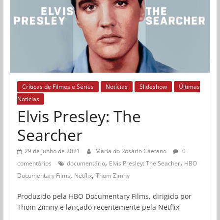
Críticas de Filmes e Séries
Notícias
Slideshow
Últimas
Notícias
Elvis Presley: The
Searcher
29 de junho de 2021
Maria do Rosário Caetano
0
,
,
comentários
documentário
Elvis Presley: The Seacher
HBO
,
,
Documentary Films
Netflix
Thom Zimny
Produzido pela HBO Documentary Films, dirigido por
Thom Zimny e lançado recentemente pela Netflix