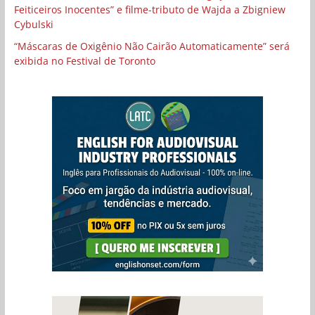
Feiticeiros Inocentes” e filme-tributo de Wajda a Zbigniew
Cybulski
“Máscaras de Oxigênio Não Cairão Automaticamente” será
exibida no Festival de Toronto